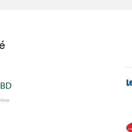
té
 BD
ition
hez-vous?