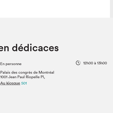
 visite
Nous connaître
 en dédicaces
lon
À propos
ée
Mission et valeurs
uverture
Équipe
12h00 à 13h00
En personne
au Salon
Politique de prévention du
harcèlement
Palais des congrès de Montréal
al Traiteur
1001 Jean Paul Riopelle Pl,
Politique d’écoresponsabilité
uestions des
Au kiosque
501
e⋅s