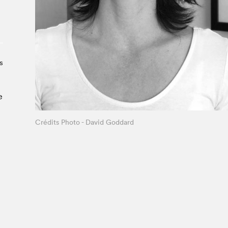
Le Salon dans la ville, espace
organisateur⋅rice
> SLM Pro
s
e
Crédits Photo - David Goddard