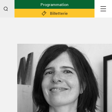
Programmation
Billetterie
Liens pratiques
Plan du Salon
Planifier sa visite (prix d'entrée,
horaire, info pratiques)
Billetterie: achetez vos billets!
FAQ visiteur·euse·s
Espace professionnel·le·s
Espace enseignant·e·s
Espace médias
Devenir bénévole
Espace exposant·e·s