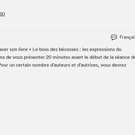
Club de lecture Braindate
 BD
Communication-Jeunesse au Salon
Le Salon dans ta classe
La Maison des libraires
Françai
Liseur Public
cac­er son livre « Le boss des bécoss­es : les expres­sions du
Vitrine du Festival littéraire international Metropolis
bleu
ns de vous présen­ter
20
min­utes avant le début de la séance d
La lecture en cadeau
Pour un cer­tain nom­bre d’auteurs et d’autrices, vous devrez
L'Aparté
SLM PRO