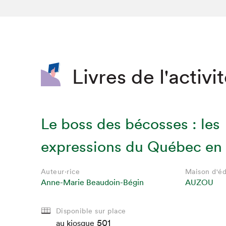
SLM 2020
SLM 2019
SLM 2018
Livres de l'activi
Le boss des bécosses : les
expressions du Québec en
Auteur·rice
Maison d'éd
Anne-Marie Beaudoin-Bégin
AUZOU
Que cherc
Disponible sur place
501
au kiosque