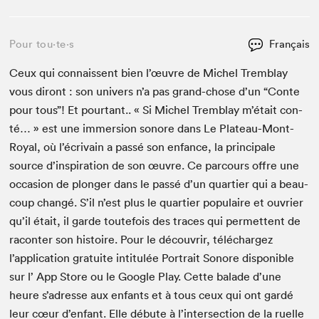
Pour tou⋅te⋅s
Français
Ceux qui con­nais­sent bien l’œuvre de Michel Trem­blay
vous diront : son univers n’a pas grand-chose d’un
“
Con­te
pour tous”! Et pour­tant.. « Si Michel Trem­blay m’était con­
té… » est une immer­sion sonore dans Le Plateau-Mont-
Roy­al, où l’écrivain a passé son enfance, la prin­ci­pale
source d’inspiration de son œuvre. Ce par­cours offre une
occa­sion de plonger dans le passé d’un quarti­er qui a beau­
coup changé. S’il n’est plus le quarti­er pop­u­laire et ouvri­er
qu’il était, il garde toute­fois des traces qui per­me­t­tent de
racon­ter son his­toire. Pour le décou­vrir, téléchargez
l’application gra­tu­ite inti­t­ulée Por­trait Sonore disponible
sur l’ App Store ou le Google Play. Cette balade d’une
heure s’adresse aux enfants et à tous ceux qui ont gardé
leur cœur d’enfant. Elle débute à l’in­ter­sec­tion de la ruelle