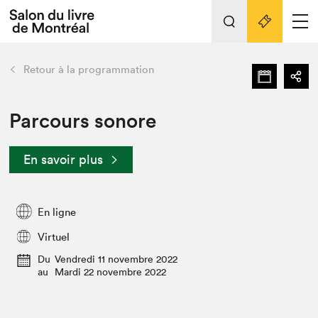
Tout sur l'édition 2022
Nos activités
retour
Retour à la programmation
Actualités
Liens pratiques
Parcours sonore
Édition 2022
En savoir plus
Vidéos et Balados
Planifier sa visite
Club de lecture Braindate
En ligne
Nous connaître
Virtuel
Projets partenaires 2022
Du
Vendredi 11 novembre 2022
Espace médias
au
Mardi 22 novembre 2022
Espace exposant⋅e⋅s
Archives