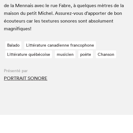
de la Men­nais avec le rue Fab­re, à quelques mètres de la
mai­son du petit Michel. Assurez-vous d’ap­porter de bon
écou­teurs car les tex­tures sonores sont absol­u­ment
magnifiques!
Balado
Littérature canadienne francophone
Littérature québécoise
musicien
poète
Chanson
Présenté par
PORTRAIT SONORE