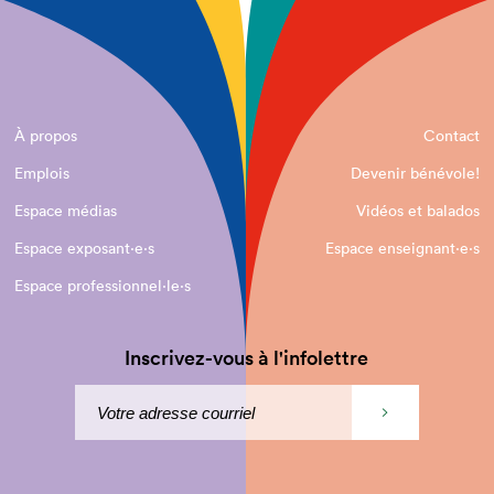
À propos
Contact
Emplois
Devenir bénévole!
Espace médias
Vidéos et balados
Espace exposant·e⋅s
Espace enseignant·e⋅s
Espace professionnel·le⋅s
Inscrivez-vous à l'infolettre