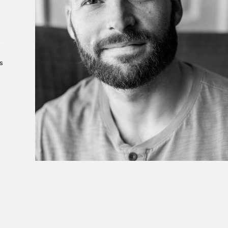
Le Salon dans la ville, espace
organisateur⋅rice
> SLM Pro
s