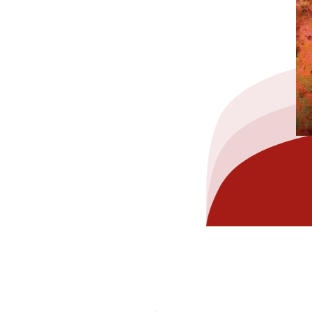
hez-vous?