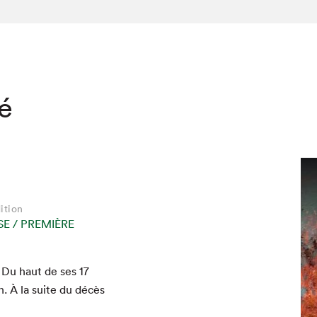
té
ition
E / PREMIÈRE
. Du haut de ses
17
on. À la suite du décès