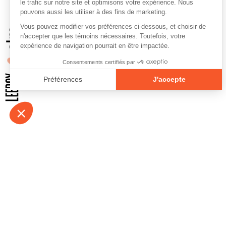
À propos
Contact
Emplois
Devenir bénévo
Espace médias
Vidéos et balad