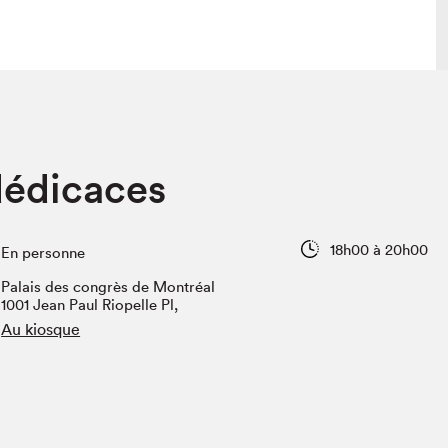
 visite
Nous connaître
dédicaces
lon
À propos
ée
Mission et valeurs
uverture
Équipe
18h00 à 20h00
En personne
au Salon
Politique de prévention du
harcèlement
Palais des congrès de Montréal
al Traiteur
1001 Jean Paul Riopelle Pl,
Politique d’écoresponsabilité
uestions des
Au kiosque
e⋅s