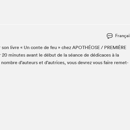
Club de lecture Braindate
Communication-Jeunesse au Salon
Le Salon dans ta classe
La Maison des libraires
Françai
Liseur Public
er son livre « Un con­te de feu » chez
APOTHÉOSE
/
PRE­MIÈRE
Vitrine du Festival littéraire international Metropolis
bleu
r
20
min­utes avant le début de la séance de dédi­caces à la
La lecture en cadeau
n nom­bre d’auteurs et d’autrices, vous devrez vous faire remet­
L'Aparté
SLM PRO