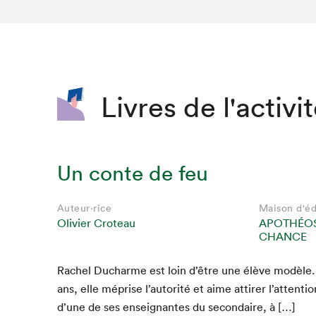
SLM 2020
SLM 2019
SLM 2018
Livres de l'activi
Un conte de feu
Auteur·rice
Maison d'éd
Olivier Croteau
APOTHÉOS
CHANCE
Rachel Ducharme est loin d’être une élève mod­èle
ans, elle méprise l’autorité et aime attir­er l’attenti
d’une de ses enseignantes du sec­ondaire, à […]