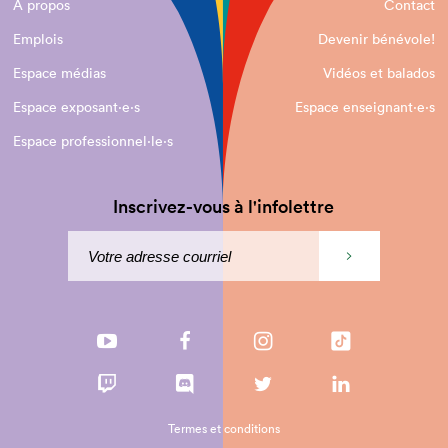
À propos
Contact
Emplois
Devenir bénévole!
Espace médias
Vidéos et balados
Espace exposant·e⋅s
Espace enseignant·e⋅s
Espace professionnel·le⋅s
Inscrivez-vous à l'infolettre
Termes et conditions