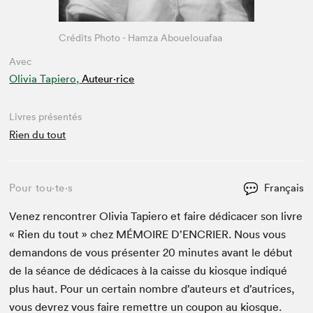
Crédits Photo - Hamza Abouelouafaa
Avec
Olivia Tapiero,
Auteur·rice
Livres présentés
Rien du tout
Pour tou⋅te⋅s
Français
Venez ren­con­tr­er Olivia Tapiero et faire dédi­cac­er son livre
« Rien du tout » chez
MÉMOIRE
D’EN­CRIER. Nous vous
deman­dons de vous présen­ter
20
min­utes avant le début
de la séance de dédi­caces à la caisse du kiosque indiqué
plus haut. Pour un cer­tain nom­bre d’auteurs et d’autrices,
vous devrez vous faire remet­tre un coupon au kiosque.