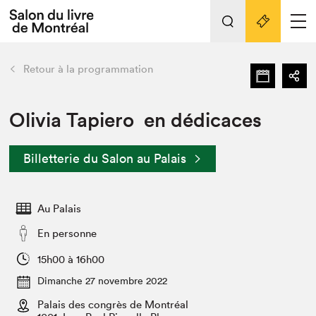
Tout sur l'édition 2022
Nos activités
retour
Retour à la programmation
Actualités
Liens pratiques
Olivia Tapiero en dédicaces
Édition 2022
Billetterie du Salon au Palais
Vidéos et Balados
Planifier sa visite
Au Palais
Club de lecture Braindate
Nous connaître
En personne
Projets partenaires 2022
15h00 à 16h00
Espace médias
Dimanche 27 novembre 2022
Espace exposant⋅e⋅s
Archives
Palais des congrès de Montréal