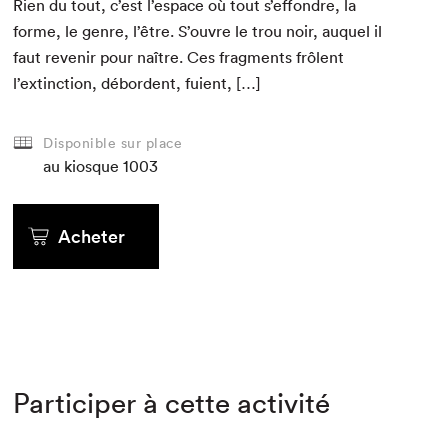
Rien du tout, c’est l’espace où tout s’effondre, la
forme, le genre, l’être. S’ouvre le trou noir, auquel il
faut revenir pour naître. Ces frag­ments frô­lent
l’extinction, débor­dent, fuient, […]
Disponible sur place
au kiosque
1003
Acheter
Participer à cette activité