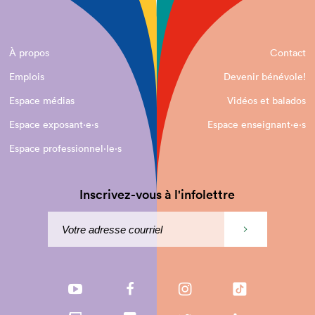
À propos
Contact
Emplois
Devenir bénévole!
Espace médias
Vidéos et balados
Espace exposant·e⋅s
Espace enseignant·e⋅s
Espace professionnel·le⋅s
Inscrivez-vous à l'infolettre