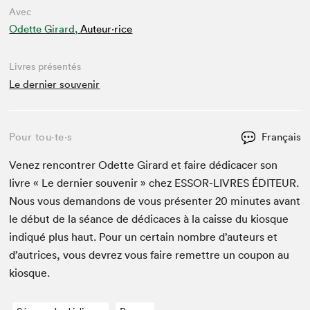
Avec
Odette Girard,
Auteur·rice
Livres présentés
Le dernier souvenir
Pour tou⋅te⋅s
Français
Venez ren­con­tr­er Odette Girard et faire dédi­cac­er son
livre « Le dernier sou­venir » chez
ESSOR-LIVRES
ÉDI­TEUR
.
Nous vous deman­dons de vous présen­ter
20
min­utes avant
le début de la séance de dédi­caces à la caisse du kiosque
indiqué plus haut. Pour un cer­tain nom­bre d’auteurs et
d’autrices, vous devrez vous faire remet­tre un coupon au
kiosque.