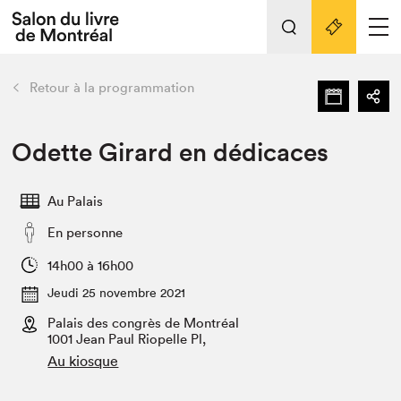
Tout sur l'édition 2022
Nos activités
retour
Retour à la programmation
Actualités
Liens pratiques
Odette Girard en dédicaces
Édition 2022
Au Palais
Vidéos et Balados
En personne
Planifier sa visite
Club de lecture Braindate
14h00 à 16h00
Nous connaître
Jeudi 25 novembre 2021
Palais des congrès de Montréal
Projets partenaires 2022
Espace médias
1001 Jean Paul Riopelle Pl,
Au kiosque
Espace exposant⋅e⋅s
Archives