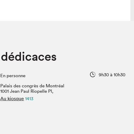
 visite
Nous connaître
 dédicaces
lon
À propos
ée
Mission et valeurs
uverture
Équipe
9h30 à 10h30
En personne
au Salon
Politique de prévention du
harcèlement
Palais des congrès de Montréal
al Traiteur
1001 Jean Paul Riopelle Pl,
Politique d’écoresponsabilité
uestions des
Au kiosque
1413
e⋅s