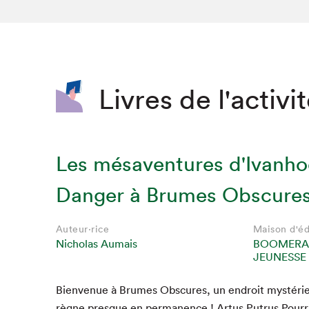
SLM 2020
SLM 2019
SLM 2018
Livres de l'activi
Les mésaventures d'Ivanhoé
Danger à Brumes Obscure
Auteur·rice
Maison d'éd
Nicholas Aumais
BOOMERA
JEUNESSE
Bien­v­enue à Brumes Obscures, un endroit mys­térieu
règne presque en per­ma­nence ! Artus Putrus Pour­ri­