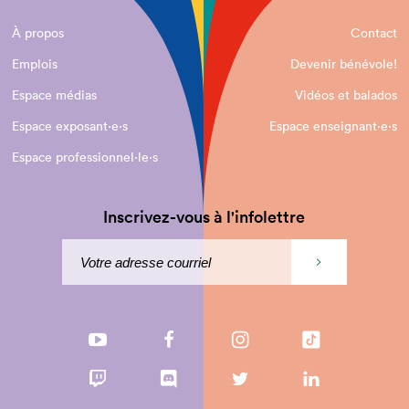
À propos
Contact
Emplois
Devenir bénévole!
Espace médias
Vidéos et balados
Espace exposant·e⋅s
Espace enseignant·e⋅s
Espace professionnel·le⋅s
Inscrivez-vous à l'infolettre