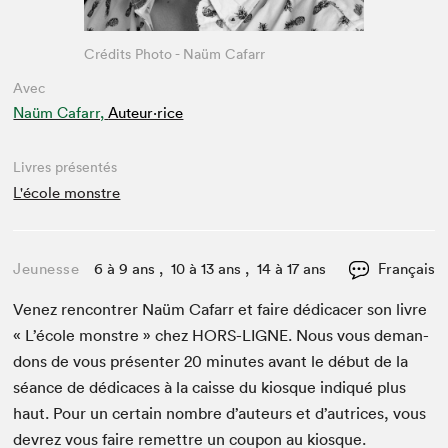
Crédits Photo - Naüm Cafarr
Avec
Naüm Cafarr,
Auteur·rice
Livres présentés
L'école monstre
Jeunesse
6 à 9 ans , 10 à 13 ans , 14 à 17 ans
Français
Venez ren­con­tr­er Naüm Cafarr et faire dédi­cac­er son livre
« L’é­cole mon­stre » chez
HORS-LIGNE
. Nous vous deman­
dons de vous présen­ter
20
min­utes avant le début de la
séance de dédi­caces à la caisse du kiosque indiqué plus
haut. Pour un cer­tain nom­bre d’auteurs et d’autrices, vous
devrez vous faire remet­tre un coupon au kiosque.