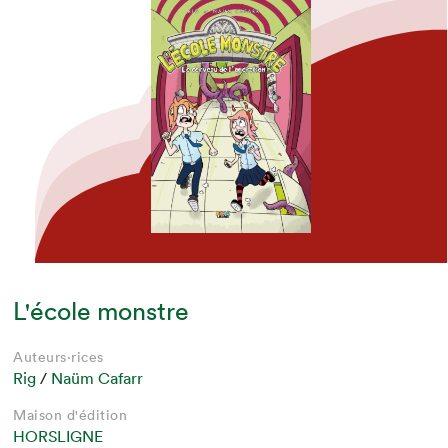
L'école monstre
Auteurs·rices
Rig
/
Naüm Cafarr
Maison d'édition
HORSLIGNE