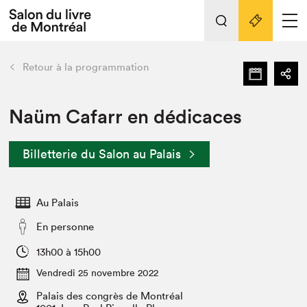
Tout sur l'édition 2022
Nos activités
retour
Retour à la programmation
Actualités
Liens pratiques
Naüm Cafarr en dédicaces
Édition 2022
Billetterie du Salon au Palais
Vidéos et Balados
Planifier sa visite
Au Palais
Club de lecture Braindate
Nous connaître
En personne
Projets partenaires 2022
13h00 à 15h00
Espace médias
Vendredi 25 novembre 2022
Espace exposant⋅e⋅s
Archives
Palais des congrès de Montréal