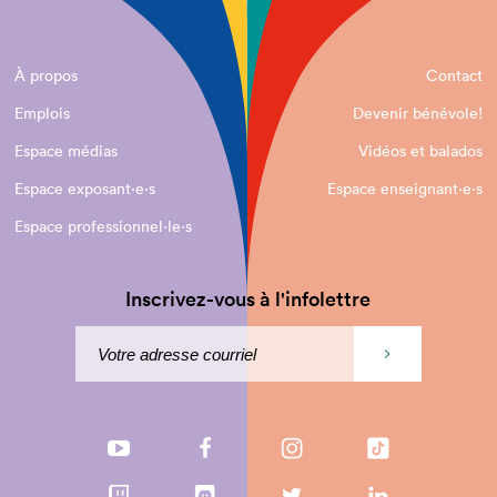
À propos
Contact
Emplois
Devenir bénévole!
Espace médias
Vidéos et balados
Espace exposant·e⋅s
Espace enseignant·e⋅s
Espace professionnel·le⋅s
Inscrivez-vous à l'infolettre