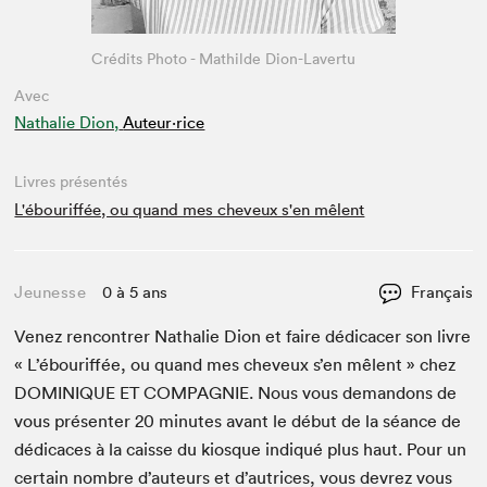
Crédits Photo - Mathilde Dion-Lavertu
Avec
Nathalie Dion,
Auteur·rice
Livres présentés
L'ébouriffée, ou quand mes cheveux s'en mêlent
Jeunesse
0 à 5 ans
Français
Venez ren­con­tr­er Nathalie Dion et faire dédi­cac­er son livre
« L’ébou­rif­fée, ou quand mes cheveux s’en mêlent » chez
DOMINIQUE
ET
COM­PAG­NIE
. Nous vous deman­dons de
vous présen­ter
20
min­utes avant le début de la séance de
dédi­caces à la caisse du kiosque indiqué plus haut. Pour un
cer­tain nom­bre d’auteurs et d’autrices, vous devrez vous