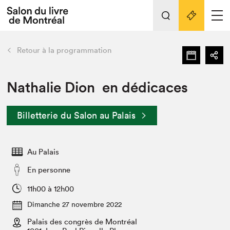
Tout sur l'édition 2022
Nos activités
retour
Retour à la programmation
Actualités
Liens pratiques
Nathalie Dion en dédicaces
Édition 2022
Billetterie du Salon au Palais
Vidéos et Balados
Planifier sa visite
Au Palais
Club de lecture Braindate
Nous connaître
En personne
Projets partenaires 2022
11h00 à 12h00
Espace médias
Dimanche 27 novembre 2022
Espace exposant⋅e⋅s
Archives
Palais des congrès de Montréal