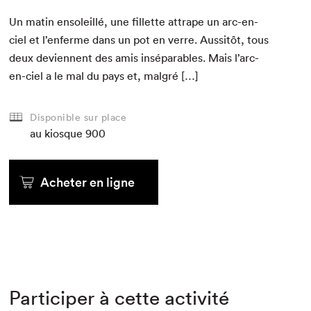
Un matin ensoleil­lé, une fil­lette attrape un arc-en-
ciel et l’enferme dans un pot en verre. Aus­sitôt, tous
deux devi­en­nent des amis insé­para­bles. Mais l’arc-
en-ciel a le mal du pays et, malgré […]
Disponible sur place
au kiosque
900
Acheter en ligne
Participer à cette activité