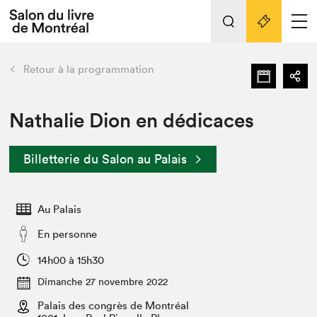
Tout sur l'édition 2022
Nos activités
retour
Retour à la programmation
Actualités
Liens pratiques
Nathalie Dion en dédicaces
Édition 2022
Billetterie du Salon au Palais
Vidéos et Balados
Planifier sa visite
Au Palais
Club de lecture Braindate
Nous connaître
En personne
Projets partenaires 2022
14h00 à 15h30
Espace médias
Dimanche 27 novembre 2022
Espace exposant⋅e⋅s
Archives
Palais des congrès de Montréal