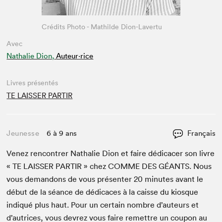
Crédits Photo - Mathilde Dion-Lavertu
Avec
Nathalie Dion,
Auteur·rice
Livres présentés
TE LAISSER PARTIR
Jeunesse
6 à 9 ans
Français
Venez ren­con­tr­er Nathalie Dion et faire dédi­cac­er son livre
«
TE
LAISS­ER
PAR­TIR
» chez
COMME
DES
GÉANTS
. Nous
vous deman­dons de vous présen­ter
20
min­utes avant le
début de la séance de dédi­caces à la caisse du kiosque
indiqué plus haut. Pour un cer­tain nom­bre d’auteurs et
d’autrices, vous devrez vous faire remet­tre un coupon au