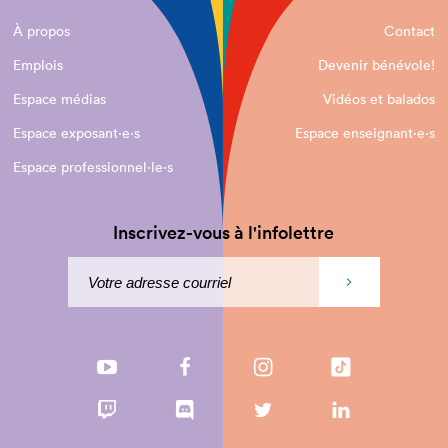
À propos
Contact
Emplois
Devenir bénévole!
Espace médias
Vidéos et balados
Espace exposant·e⋅s
Espace enseignant·e⋅s
Espace professionnel·le⋅s
Inscrivez-vous à l'infolettre