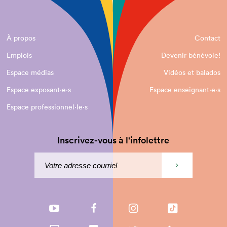
À propos
Contact
Emplois
Devenir bénévole!
Espace médias
Vidéos et balados
Espace exposant·e⋅s
Espace enseignant·e⋅s
Espace professionnel·le⋅s
Inscrivez-vous à l'infolettre