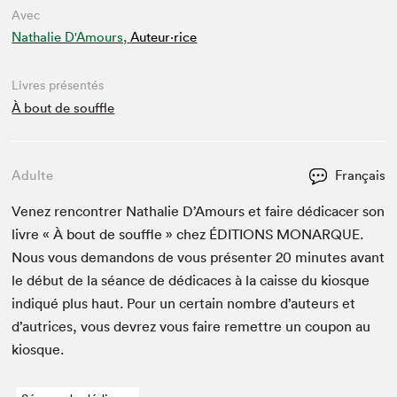
Avec
Nathalie D'Amours,
Auteur·rice
Livres présentés
À bout de souffle
Adulte
Français
Venez ren­con­tr­er Nathalie D’Amours et faire dédi­cac­er son
livre « À bout de souf­fle » chez
ÉDI­TIONS
MONAR­QUE
.
Nous vous deman­dons de vous présen­ter
20
min­utes avant
le début de la séance de dédi­caces à la caisse du kiosque
indiqué plus haut. Pour un cer­tain nom­bre d’auteurs et
d’autrices, vous devrez vous faire remet­tre un coupon au
kiosque.