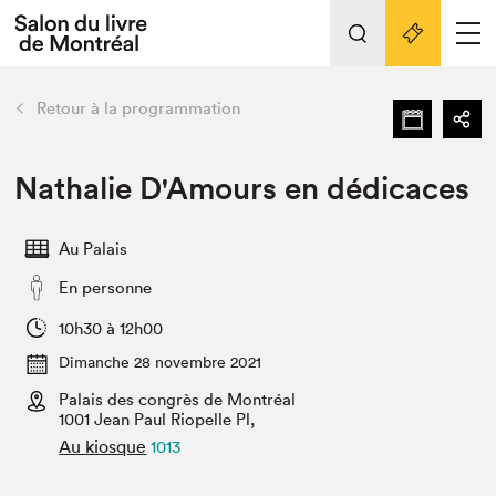
Tout sur l'édition 2022
Nos activités
retour
Retour à la programmation
Actualités
Liens pratiques
Nathalie D'Amours en dédicaces
Édition 2022
Au Palais
Vidéos et Balados
En personne
Planifier sa visite
Club de lecture Braindate
10h30 à 12h00
Nous connaître
Dimanche 28 novembre 2021
Palais des congrès de Montréal
Projets partenaires 2022
Espace médias
1001 Jean Paul Riopelle Pl,
Au kiosque
1013
Espace exposant⋅e⋅s
Archives