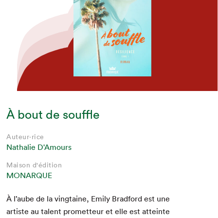
À bout de souffle
Auteur·rice
Nathalie D'Amours
Maison d'édition
MONARQUE
À l’aube de la ving­taine, Emi­ly Brad­ford est une
artiste au tal­ent promet­teur et elle est atteinte