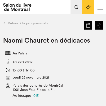
Tout sur l'édition 2022
Nos activités
retour
Retour à la programmation
Actualités
Liens pratiques
Naomi Chauret en dédicaces
Édition 2022
Au Palais
Vidéos et Balados
En personne
Planifier sa visite
Club de lecture Braindate
15h00 à 17h00
Nous connaître
Jeudi 25 novembre 2021
Palais des congrès de Montréal
Projets partenaires 2022
Espace médias
1001 Jean Paul Riopelle Pl,
Au kiosque
1013
Espace exposant⋅e⋅s
Archives