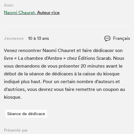
Avec
Naomi Chauret,
Auteur·rice
Jeunesse
10 à 13 ans
Français
Venez ren­con­tr­er Nao­mi Chau­ret et faire dédi­cac­er son
livre « La cham­bre d’Am­bre » chez Édi­tions Scarab. Nous
vous deman­dons de vous présen­ter
20
min­utes avant le
début de la séance de dédi­caces à la caisse du kiosque
indiqué plus haut. Pour un cer­tain nom­bre d’auteurs et
d’autrices, vous devrez vous faire remet­tre un coupon au
kiosque.
Séance de dédicace
Présenté par