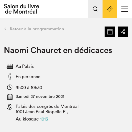
Tout sur l'édition 2022
Nos activités
retour
Retour à la programmation
Actualités
Liens pratiques
Naomi Chauret en dédicaces
Édition 2022
Au Palais
Vidéos et Balados
En personne
Planifier sa visite
Club de lecture Braindate
9h00 à 10h30
Nous connaître
Samedi 27 novembre 2021
Palais des congrès de Montréal
Projets partenaires 2022
Espace médias
1001 Jean Paul Riopelle Pl,
Au kiosque
1013
Espace exposant⋅e⋅s
Archives