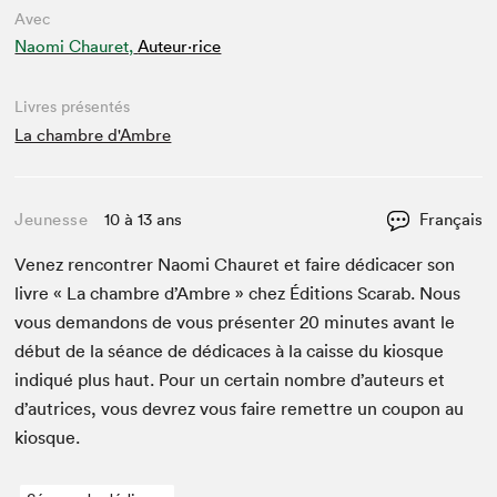
Avec
Naomi Chauret,
Auteur·rice
Livres présentés
La chambre d'Ambre
Jeunesse
10 à 13 ans
Français
Venez ren­con­tr­er Nao­mi Chau­ret et faire dédi­cac­er son
livre « La cham­bre d’Am­bre » chez Édi­tions Scarab. Nous
vous deman­dons de vous présen­ter
20
min­utes avant le
début de la séance de dédi­caces à la caisse du kiosque
indiqué plus haut. Pour un cer­tain nom­bre d’auteurs et
d’autrices, vous devrez vous faire remet­tre un coupon au
kiosque.