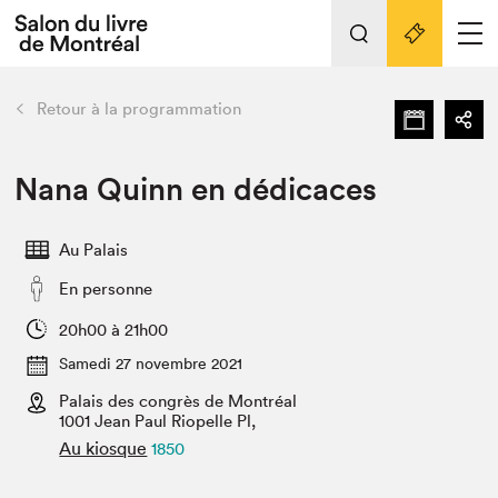
Tout sur l'édition 2022
Nos activités
retour
Retour à la programmation
Actualités
Liens pratiques
Nana Quinn en dédicaces
Édition 2022
Au Palais
Vidéos et Balados
En personne
Planifier sa visite
Club de lecture Braindate
20h00 à 21h00
Nous connaître
Samedi 27 novembre 2021
Palais des congrès de Montréal
Projets partenaires 2022
Espace médias
1001 Jean Paul Riopelle Pl,
Au kiosque
1850
Espace exposant⋅e⋅s
Archives