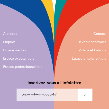
À propos
Contact
Emplois
Devenir bénévole!
Espace médias
Vidéos et balados
Espace exposant·e⋅s
Espace enseignant·e⋅s
Espace professionnel·le⋅s
Inscrivez-vous à l'infolettre