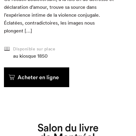
déc­la­ra­tion d’amour, trou­ve sa source dans
l’expérience intime de la vio­lence con­ju­gale.
Éclatées, con­tra­dic­toires, les images nous
plongent […]
Disponible sur place
au kiosque
1850
Acheter en ligne