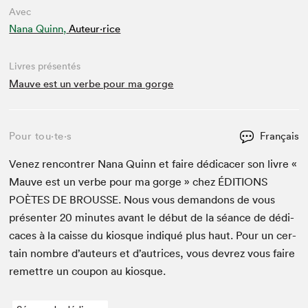
Avec
Nana Quinn,
Auteur·rice
Livres présentés
Mauve est un verbe pour ma gorge
Pour tou⋅te⋅s
Français
Venez ren­con­tr­er Nana Quinn et faire dédi­cac­er son livre «
Mauve est un verbe pour ma gorge » chez
ÉDI­TIONS
POÈTES
DE
BROUSSE
. Nous vous deman­dons de vous
présen­ter
20
min­utes avant le début de la séance de dédi­
caces à la caisse du kiosque indiqué plus haut. Pour un cer­
tain nom­bre d’auteurs et d’autrices, vous devrez vous faire
remet­tre un coupon au kiosque.