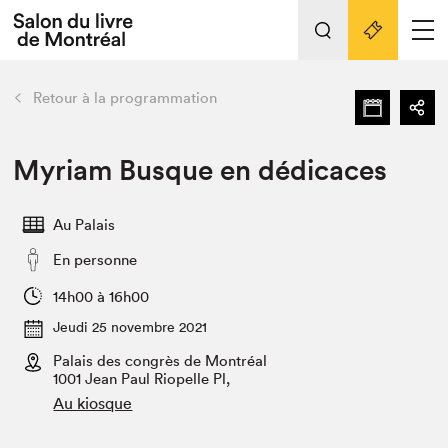
Tout sur l'édition 2022
Nos activités
retour
Retour à la programmation
Actualités
Liens pratiques
Myriam Busque en dédicaces
Édition 2022
Au Palais
Vidéos et Balados
En personne
Planifier sa visite
Club de lecture Braindate
14h00 à 16h00
Nous connaître
Jeudi 25 novembre 2021
Palais des congrès de Montréal
Projets partenaires 2022
Espace médias
1001 Jean Paul Riopelle Pl,
Au kiosque
Espace exposant⋅e⋅s
Archives