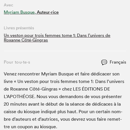
Avec
Myriam Busque,
Auteur·rice
Livres présentés
Un veston pour trois femmes tome 1: Dans l’univers de
Roxanne Côté-Gingras
Pour tou⋅te⋅s
Français
Venez ren­con­tr­er Myr­i­am Busque et faire dédi­cac­er son
livre « Un veston pour trois femmes tome
1
: Dans l’univers
de Rox­anne Côté-Gin­gras » chez
LES
ÉDI­TIONS
DE
L’APOTHÉOSE. Nous vous deman­dons de vous présen­ter
20
min­utes avant le début de la séance de dédi­caces à la
caisse du kiosque indiqué plus haut. Pour un cer­tain nom­
bre d’auteurs et d’autrices, vous devrez vous faire remet­
tre un coupon au kiosque.