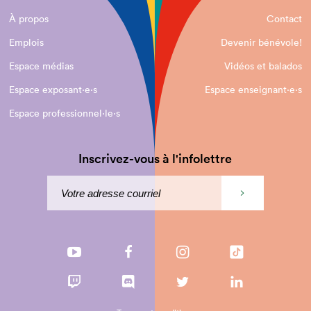
À propos
Contact
Emplois
Devenir bénévole!
Espace médias
Vidéos et balados
Espace exposant·e⋅s
Espace enseignant·e⋅s
Espace professionnel·le⋅s
Inscrivez-vous à l'infolettre