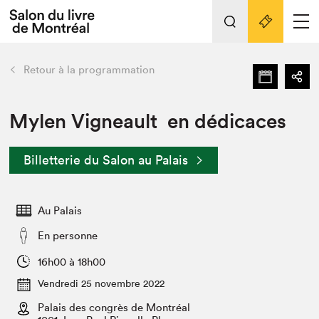
Tout sur l'édition 2022
Nos activités
retour
Retour à la programmation
Actualités
Liens pratiques
Mylen Vigneault en dédicaces
Édition 2022
Billetterie du Salon au Palais
Vidéos et Balados
Planifier sa visite
Au Palais
Club de lecture Braindate
Nous connaître
En personne
Projets partenaires 2022
16h00 à 18h00
Espace médias
Vendredi 25 novembre 2022
Espace exposant⋅e⋅s
Archives
Palais des congrès de Montréal