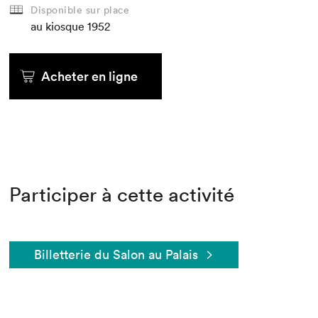
Disponible sur place
au kiosque
1952
Acheter en ligne
Participer à cette activité
Billetterie du Salon au Palais