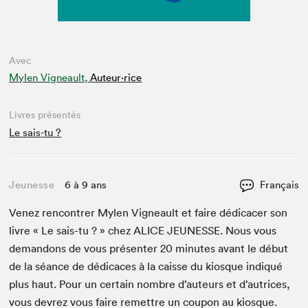
Avec
Mylen Vigneault,
Auteur·rice
Livres présentés
Le sais-tu ?
Jeunesse
6 à 9 ans
Français
Venez ren­con­tr­er Mylen Vigneault et faire dédi­cac­er son
livre « Le sais-tu ? » chez
ALICE
JEUNESSE
. Nous vous
deman­dons de vous présen­ter
20
min­utes avant le début
de la séance de dédi­caces à la caisse du kiosque indiqué
plus haut. Pour un cer­tain nom­bre d’auteurs et d’autrices,
vous devrez vous faire remet­tre un coupon au kiosque.