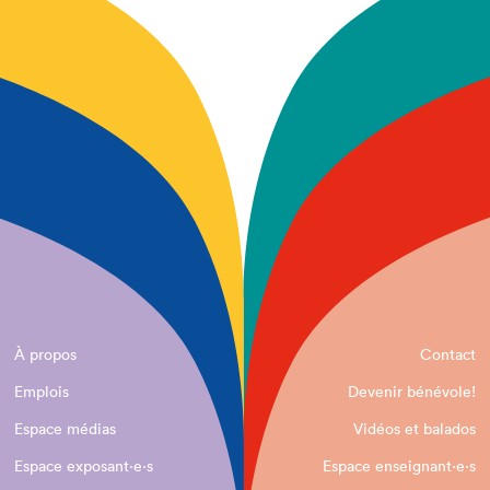
À propos
Contact
Emplois
Devenir bénévole!
Espace médias
Vidéos et balados
Espace exposant·e⋅s
Espace enseignant·e⋅s