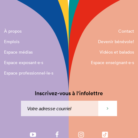
À propos
Contact
Emplois
Devenir bénévole!
Espace médias
Vidéos et balados
Espace exposant·e⋅s
Espace enseignant·e⋅s
Espace professionnel·le⋅s
Inscrivez-vous à l'infolettre