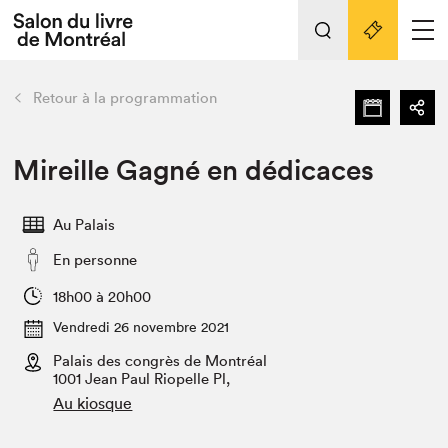
Tout sur l'édition 2022
Nos activités
retour
Retour à la programmation
Actualités
Liens pratiques
Mireille Gagné en dédicaces
Édition 2022
Au Palais
Vidéos et Balados
En personne
Planifier sa visite
Club de lecture Braindate
18h00 à 20h00
Nous connaître
Vendredi 26 novembre 2021
Palais des congrès de Montréal
Projets partenaires 2022
Espace médias
1001 Jean Paul Riopelle Pl,
Au kiosque
Espace exposant⋅e⋅s
Archives