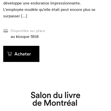
développe une endurance impres­sion­nante.
L’employée mod­èle qu’elle était peut encore plus se
surpasser […]
Disponible sur place
au kiosque
1858
Acheter
Que cherchez-vous?