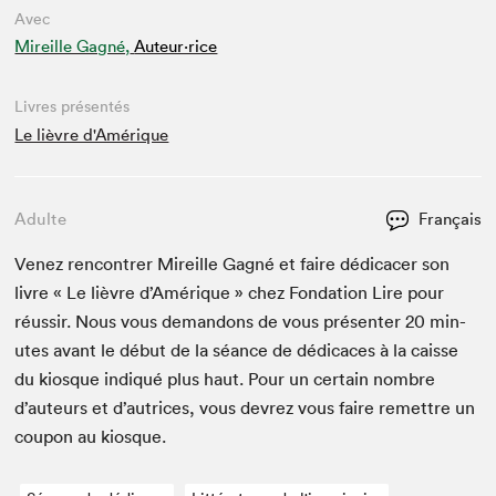
Avec
Mireille Gagné,
Auteur·rice
Livres présentés
Le lièvre d'Amérique
Adulte
Français
Venez ren­con­tr­er Mireille Gag­né et faire dédi­cac­er son
livre « Le lièvre d’Amérique » chez Fon­da­tion Lire pour
réus­sir. Nous vous deman­dons de vous présen­ter
20
min­
utes avant le début de la séance de dédi­caces à la caisse
du kiosque indiqué plus haut. Pour un cer­tain nom­bre
d’auteurs et d’autrices, vous devrez vous faire remet­tre un
coupon au kiosque.