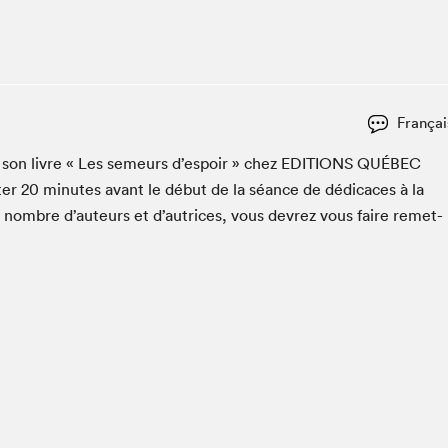
Club de lecture Braindate
Communication-Jeunesse au Salon
Le Salon dans ta classe
La Maison des libraires
Françai
Liseur Public
er son livre « Les semeurs d’espoir » chez
EDI­TIONS
QUÉBEC
Vitrine du Festival littéraire international Metropolis
bleu
ter
20
min­utes avant le début de la séance de dédi­caces à la
La lecture en cadeau
n nom­bre d’auteurs et d’autrices, vous devrez vous faire remet­
L'Aparté
SLM PRO