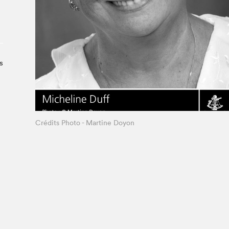
Le Salon dans la ville, espace
organisateur⋅rice
> SLM Pro
s
Crédits Photo - Martine Doyon