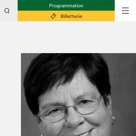
Programmation
Billetterie
Liens pratiques
Plan du Salon
Planifier sa visite (prix d'entrée,
horaire, info pratiques)
Billetterie: achetez vos billets!
FAQ visiteur·euse·s
Espace professionnel·le·s
Espace enseignant·e·s
Espace médias
Devenir bénévole
Espace exposant·e·s