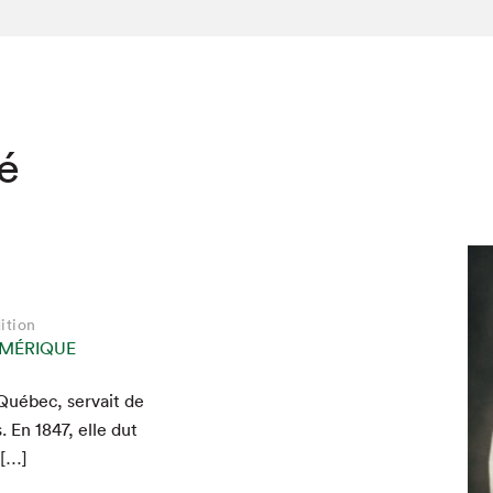
té
ition
MÉRIQUE
Québec, ser­vait de
hez-vous?
s. En
1847
, elle dut
 […]