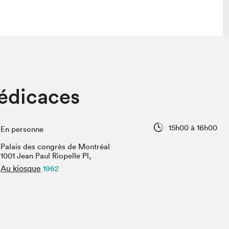
 visite
Nous connaître
dédicaces
lon
À propos
ée
Mission et valeurs
uverture
Équipe
15h00 à 16h00
En personne
au Salon
Politique de prévention du
harcèlement
Palais des congrès de Montréal
al Traiteur
1001 Jean Paul Riopelle Pl,
Politique d’écoresponsabilité
uestions des
Au kiosque
1962
e⋅s