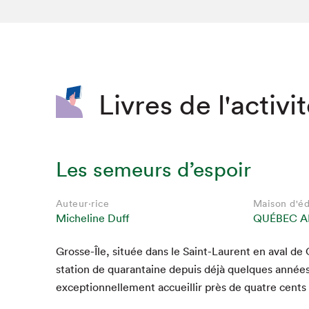
SLM 2020
SLM 2019
SLM 2018
Livres de l'activi
Les semeurs d’espoir
Auteur·rice
Maison d'éd
Micheline Duff
QUÉBEC A
Grosse-Île, située dans le Saint-Lau­rent en aval de 
Que cherc
sta­tion de quar­an­taine depuis déjà quelques année
excep­tion­nelle­ment accueil­lir près de qua­tre cents