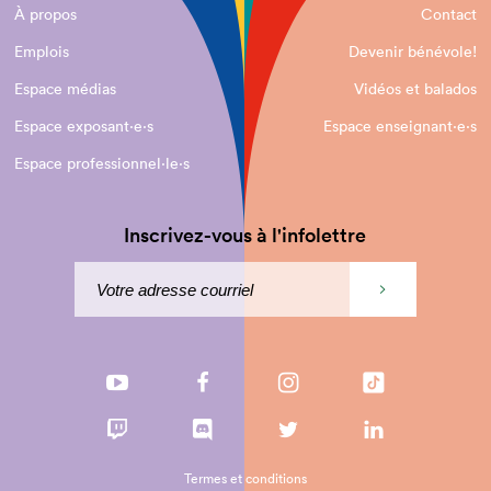
À propos
Contact
Emplois
Devenir bénévole!
Espace médias
Vidéos et balados
Espace exposant·e⋅s
Espace enseignant·e⋅s
Espace professionnel·le⋅s
Inscrivez-vous à l'infolettre
Termes et conditions