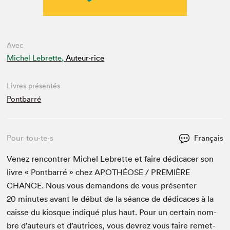
Avec
Michel Lebrette,
Auteur·rice
Livres présentés
Pontbarré
Pour tou⋅te⋅s
Français
Venez ren­con­tr­er Michel Lebrette et faire dédi­cac­er son
livre « Pont­bar­ré » chez
APOTHÉOSE
/
PRE­MIÈRE
CHANCE
. Nous vous deman­dons de vous présen­ter
20
min­utes avant le début de la séance de dédi­caces à la
caisse du kiosque indiqué plus haut. Pour un cer­tain nom­
bre d’auteurs et d’autrices, vous devrez vous faire remet­