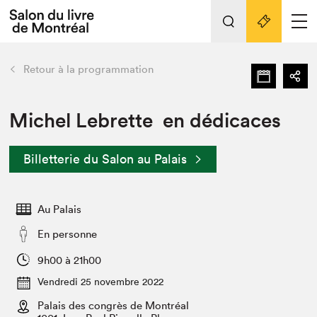
Tout sur l'édition 2022
Nos activités
retour
Retour à la programmation
Actualités
Liens pratiques
Michel Lebrette en dédicaces
Édition 2022
Billetterie du Salon au Palais
Vidéos et Balados
Planifier sa visite
Au Palais
Club de lecture Braindate
Nous connaître
En personne
Projets partenaires 2022
9h00 à 21h00
Espace médias
Vendredi 25 novembre 2022
Espace exposant⋅e⋅s
Archives
Palais des congrès de Montréal