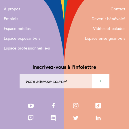
À propos
Contact
Emplois
Devenir bénévole!
Espace médias
Vidéos et balados
Espace exposant·e⋅s
Espace enseignant·e⋅s
Espace professionnel·le⋅s
Inscrivez-vous à l'infolettre