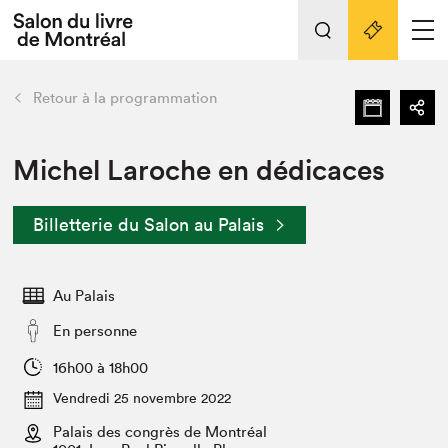
Tout sur l'édition 2022
Nos activités
retour
Retour à la programmation
Actualités
Liens pratiques
Michel Laroche en dédicaces
Édition 2022
Billetterie du Salon au Palais
Vidéos et Balados
Planifier sa visite
Au Palais
Club de lecture Braindate
Nous connaître
En personne
Projets partenaires 2022
16h00 à 18h00
Espace médias
Vendredi 25 novembre 2022
Espace exposant⋅e⋅s
Archives
Palais des congrès de Montréal