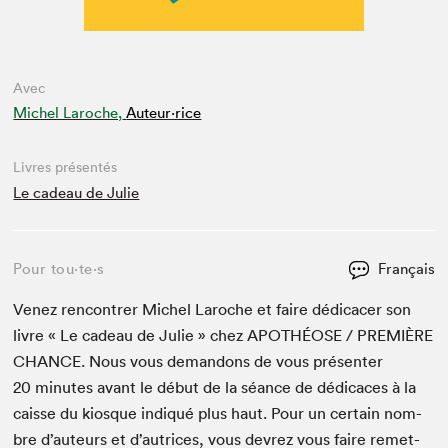
Avec
Michel Laroche,
Auteur·rice
Livres présentés
Le cadeau de Julie
Pour tou⋅te⋅s
Français
Venez ren­con­tr­er Michel Laroche et faire dédi­cac­er son
livre « Le cadeau de Julie » chez
APOTHÉOSE
/
PRE­MIÈRE
CHANCE
. Nous vous deman­dons de vous présen­ter
20
min­utes avant le début de la séance de dédi­caces à la
caisse du kiosque indiqué plus haut. Pour un cer­tain nom­
bre d’auteurs et d’autrices, vous devrez vous faire remet­