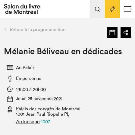
Tout sur l'édition 2022
Nos activités
retour
Retour à la programmation
Actualités
Liens pratiques
Mélanie Béliveau en dédicades
Édition 2022
Au Palais
Vidéos et Balados
En personne
Planifier sa visite
Club de lecture Braindate
19h00 à 20h00
Nous connaître
Jeudi 25 novembre 2021
Palais des congrès de Montréal
Projets partenaires 2022
Espace médias
1001 Jean Paul Riopelle Pl,
Au kiosque
1007
Espace exposant⋅e⋅s
Archives