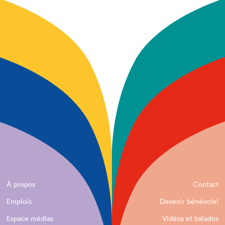
À propos
Contact
Emplois
Devenir bénévole!
Espace médias
Vidéos et balados