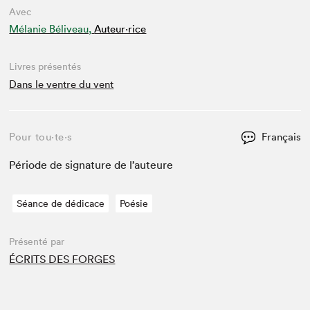
Avec
Mélanie Béliveau,
Auteur·rice
Livres présentés
Dans le ventre du vent
Pour tou⋅te⋅s
Français
Péri­ode de sig­na­ture de l’auteure
Séance de dédicace
Poésie
Présenté par
ÉCRITS DES FORGES