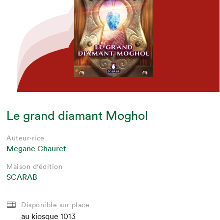
Le grand diamant Moghol
Auteur·rice
Megane Chauret
Maison d'édition
SCARAB
Disponible sur place
au kiosque
1013