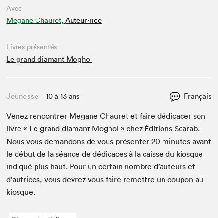
Avec
Megane Chauret,
Auteur·rice
Livres présentés
Le grand diamant Moghol
Jeunesse
10 à 13 ans
Français
Venez ren­con­tr­er Megane Chau­ret et faire dédi­cac­er son
livre « Le grand dia­mant Moghol » chez Édi­tions Scarab.
Nous vous deman­dons de vous présen­ter
20
min­utes avant
le début de la séance de dédi­caces à la caisse du kiosque
indiqué plus haut. Pour un cer­tain nom­bre d’auteurs et
d’autrices, vous devrez vous faire remet­tre un coupon au
kiosque.