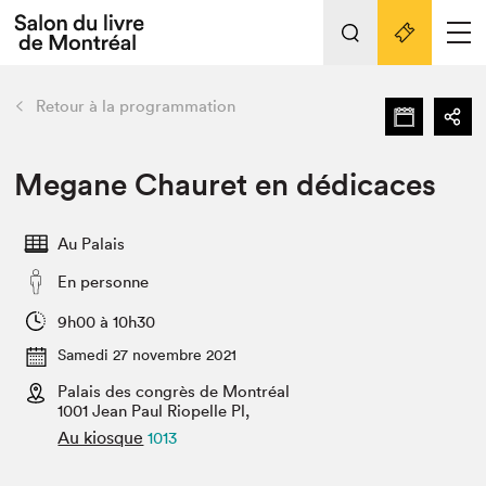
Tout sur l'édition 2022
Nos activités
retour
Retour à la programmation
Actualités
Liens pratiques
Megane Chauret en dédicaces
Édition 2022
Au Palais
Vidéos et Balados
En personne
Planifier sa visite
Club de lecture Braindate
9h00 à 10h30
Nous connaître
Samedi 27 novembre 2021
Palais des congrès de Montréal
Projets partenaires 2022
Espace médias
1001 Jean Paul Riopelle Pl,
Au kiosque
1013
Espace exposant⋅e⋅s
Archives