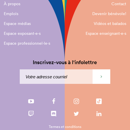
À propos
Contact
Emplois
Devenir bénévole!
Espace médias
Vidéos et balados
Espace exposant·e⋅s
Espace enseignant·e⋅s
Espace professionnel·le⋅s
Inscrivez-vous à l'infolettre
Termes et conditions