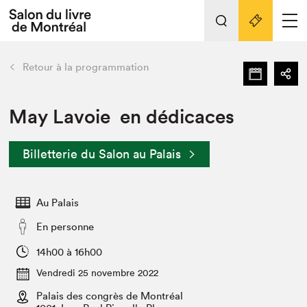
Tout sur l'édition 2022
Nos activités
retour
Retour à la programmation
Actualités
Liens pratiques
May Lavoie en dédicaces
Édition 2022
Billetterie du Salon au Palais
Vidéos et Balados
Planifier sa visite
Au Palais
Club de lecture Braindate
Nous connaître
En personne
Projets partenaires 2022
14h00 à 16h00
Espace médias
Vendredi 25 novembre 2022
Espace exposant⋅e⋅s
Archives
Palais des congrès de Montréal