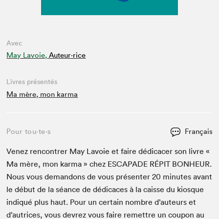
Avec
May Lavoie,
Auteur·rice
Livres présentés
Ma mère, mon karma
Pour tou⋅te⋅s
Français
Venez ren­con­tr­er May Lavoie et faire dédi­cac­er son livre «
Ma mère, mon kar­ma » chez
ESCAPADE
RÉPIT
BON­HEUR
.
Nous vous deman­dons de vous présen­ter
20
min­utes avant
le début de la séance de dédi­caces à la caisse du kiosque
indiqué plus haut. Pour un cer­tain nom­bre d’auteurs et
d’autrices, vous devrez vous faire remet­tre un coupon au