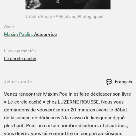
Crédits Photo - ArkhaLune Photographie
Avec
Maxim Poulin,
Auteur·rice
Livres présentés
Le cercle caché
Jeune adulte
Français
Venez ren­con­tr­er Max­im Poulin et faire dédi­cac­er son livre
« Le cer­cle caché » chez
LUZERNE
ROUSSE
. Nous vous
deman­dons de vous présen­ter
20
min­utes avant le début
de la séance de dédi­caces à la caisse du kiosque indiqué
plus haut. Pour un cer­tain nom­bre d’auteurs et d’autrices,
vous devrez vous faire remet­tre un coupon au kiosque.