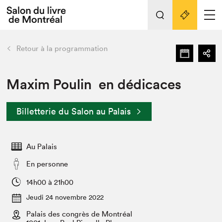
Tout sur l'édition 2022
Nos activités
retour
Retour à la programmation
Actualités
Liens pratiques
Maxim Poulin en dédicaces
Édition 2022
Billetterie du Salon au Palais
Vidéos et Balados
Planifier sa visite
Au Palais
Club de lecture Braindate
Nous connaître
En personne
Projets partenaires 2022
14h00 à 21h00
Espace médias
Jeudi 24 novembre 2022
Espace exposant⋅e⋅s
Archives
Palais des congrès de Montréal