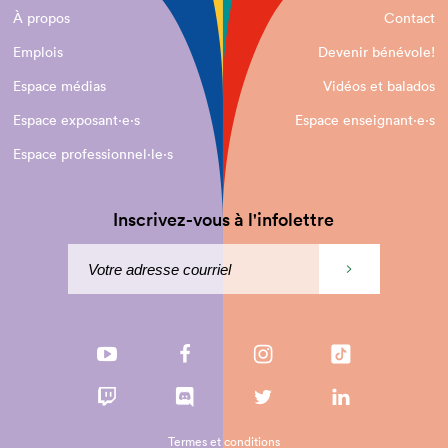
À propos
Contact
Emplois
Devenir bénévole!
Espace médias
Vidéos et balados
Espace exposant·e⋅s
Espace enseignant·e⋅s
Espace professionnel·le⋅s
Inscrivez-vous à l'infolettre
Termes et conditions