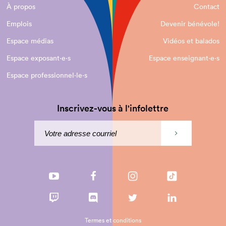
À propos
Contact
Emplois
Devenir bénévole!
Espace médias
Vidéos et balados
Espace exposant·e⋅s
Espace enseignant·e⋅s
Espace professionnel·le⋅s
Inscrivez-vous à l'infolettre
Termes et conditions