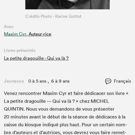
Crédits Photo - Karine Gottot
Avec
Maxim Cyr,
Auteur·rice
Livres présentés
La petite dragouille - Qui va là ?
Jeunesse
0 à 5 ans , 6 à 9 ans
Français
Venez ren­con­tr­er Max­im Cyr et faire dédi­cac­er son livre «
La petite dragouille — Qui va là ? » chez
MICHEL
QUINTIN
. Nous vous deman­dons de vous présen­ter
20
min­utes avant le début de la séance de dédi­caces à la
caisse du kiosque indiqué plus haut. Pour un cer­tain nom­
bre d’auteurs et d’autrices, vous devrez vous faire remet­