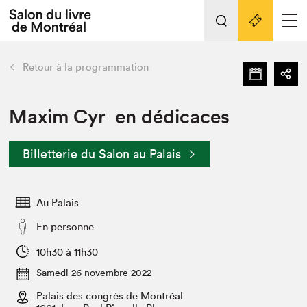
Tout sur l'édition 2022
Nos activités
retour
Retour à la programmation
Actualités
Liens pratiques
Maxim Cyr en dédicaces
Édition 2022
Billetterie du Salon au Palais
Vidéos et Balados
Planifier sa visite
Au Palais
Club de lecture Braindate
Nous connaître
En personne
Projets partenaires 2022
10h30 à 11h30
Espace médias
Samedi 26 novembre 2022
Espace exposant⋅e⋅s
Archives
Palais des congrès de Montréal