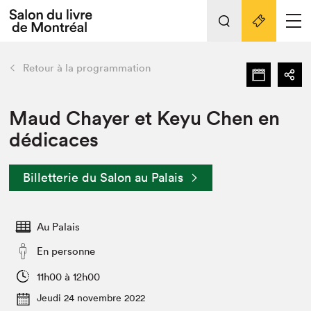
Tout sur l'édition 2022
Nos activités
retour
Retour à la programmation
Actualités
Liens pratiques
Maud Chayer et Keyu Chen en
dédicaces
Édition 2022
Vidéos et Balados
Billetterie du Salon au Palais
Planifier sa visite
Club de lecture Braindate
Nous connaître
Au Palais
Projets partenaires 2022
En personne
Espace médias
11h00 à 12h00
Espace exposant⋅e⋅s
Archives
Jeudi 24 novembre 2022