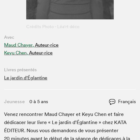
Avec
Maud Chayer,
Auteur·rice
Keyu Chen,
Auteur·rice
Livres présentés
Le jardin d'Églantine
Jeunesse
0 à 5 ans
Français
Venez ren­con­tr­er Maud Chay­er et Keyu Chen et faire
dédi­cac­er leur livre « Le jardin d’Églan­tine » chez
KATA
ÉDI­TEUR
. Nous vous deman­dons de vous présen­ter
20
min­utes avant le début de la séance de dédi­caces à la