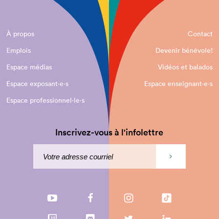
À propos
Contact
Emplois
Devenir bénévole!
Espace médias
Vidéos et balados
Espace exposant·e⋅s
Espace enseignant·e⋅s
Espace professionnel·le⋅s
Inscrivez-vous à l'infolettre