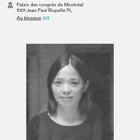
Espace enseignant·e·s
Palais des congrès de Montréal
1001 Jean Paul Riopelle Pl,
Espace pro
Au kiosque
513