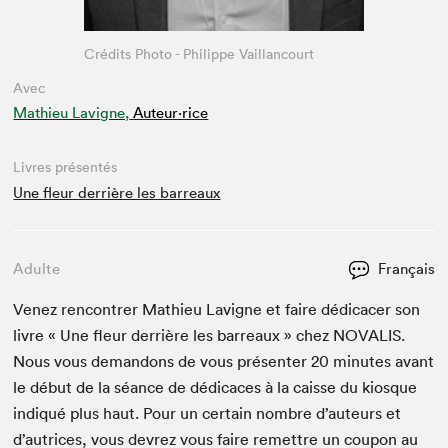
Crédits Photo - Philippe Vaillancourt
Avec
Mathieu Lavigne,
Auteur·rice
Livres présentés
Une fleur derrière les barreaux
Adulte
Français
Venez ren­con­tr­er Math­ieu Lav­i­gne et faire dédi­cac­er son
livre « Une fleur der­rière les bar­reaux » chez
NOVALIS
.
Nous vous deman­dons de vous présen­ter
20
min­utes avant
le début de la séance de dédi­caces à la caisse du kiosque
indiqué plus haut. Pour un cer­tain nom­bre d’auteurs et
d’autrices, vous devrez vous faire remet­tre un coupon au