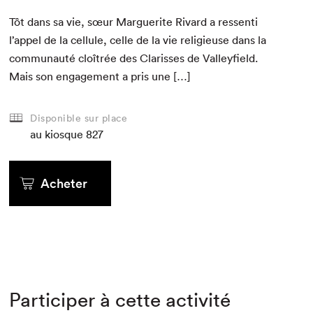
Tôt dans sa vie, sœur Mar­guerite Rivard a ressen­ti
l’appel de la cel­lule, celle de la vie religieuse dans la
com­mu­nauté cloîtrée des Clariss­es de Val­ley­field.
Mais son engage­ment a pris une […]
Disponible sur place
au kiosque
827
Acheter
Participer à cette activité