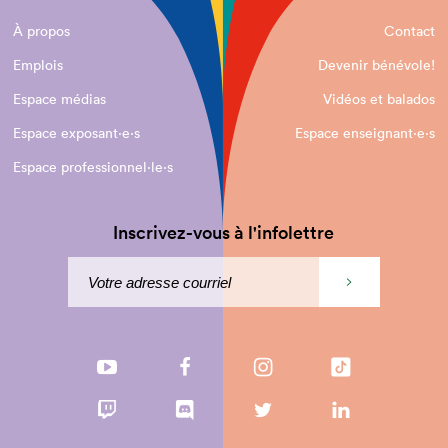
À propos
Contact
Emplois
Devenir bénévole!
Espace médias
Vidéos et balados
Espace exposant·e⋅s
Espace enseignant·e⋅s
Espace professionnel·le⋅s
Inscrivez-vous à l'infolettre