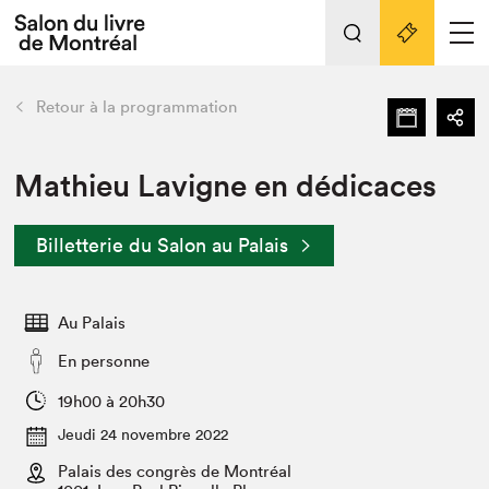
Tout sur l'édition 2022
Nos activités
retour
Retour à la programmation
Actualités
Liens pratiques
Mathieu Lavigne en dédicaces
Édition 2022
Billetterie du Salon au Palais
Vidéos et Balados
Planifier sa visite
Au Palais
Club de lecture Braindate
Nous connaître
En personne
Projets partenaires 2022
19h00 à 20h30
Espace médias
Jeudi 24 novembre 2022
Espace exposant⋅e⋅s
Archives
Palais des congrès de Montréal