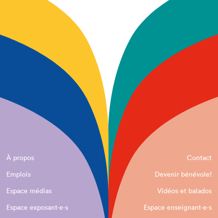
À propos
Contact
Emplois
Devenir bénévole!
Espace médias
Vidéos et balados
Espace exposant·e⋅s
Espace enseignant·e⋅s