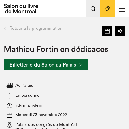
Tout sur l'édition 2022
Nos activités
retour
Retour à la programmation
Actualités
Liens pratiques
Mathieu Fortin en dédicaces
Édition 2022
Billetterie du Salon au Palais
Vidéos et Balados
Planifier sa visite
Au Palais
Club de lecture Braindate
Nous connaître
En personne
Projets partenaires 2022
13h00 à 15h00
Espace médias
Mercredi 23 novembre 2022
Espace exposant⋅e⋅s
Archives
Palais des congrès de Montréal