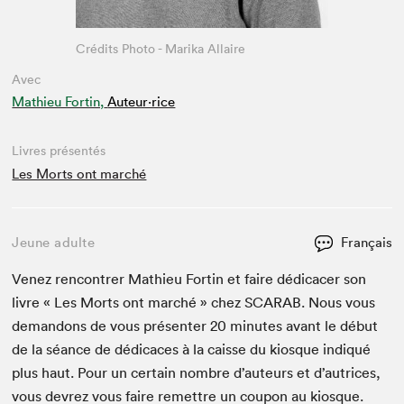
Crédits Photo - Marika Allaire
Avec
Mathieu Fortin,
Auteur·rice
Livres présentés
Les Morts ont marché
Jeune adulte
Français
Venez ren­con­tr­er Math­ieu Fortin et faire dédi­cac­er son
livre « Les Morts ont marché » chez
SCARAB
. Nous vous
deman­dons de vous présen­ter
20
min­utes avant le début
de la séance de dédi­caces à la caisse du kiosque indiqué
plus haut. Pour un cer­tain nom­bre d’auteurs et d’autrices,
vous devrez vous faire remet­tre un coupon au kiosque.