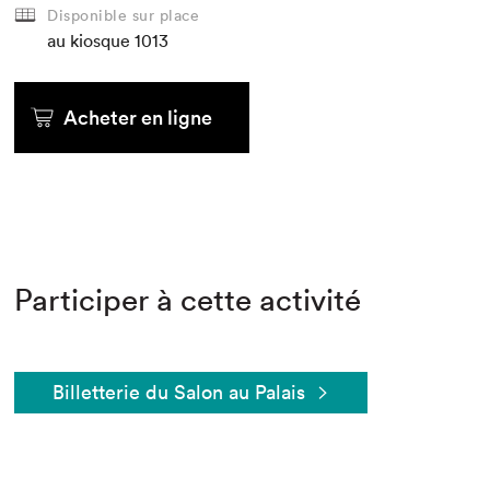
Disponible sur place
au kiosque
1013
Acheter en ligne
Participer à cette activité
Billetterie du Salon au Palais