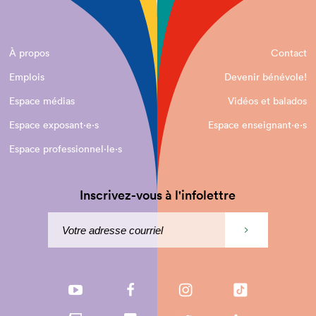
À propos
Contact
Emplois
Devenir bénévole!
Espace médias
Vidéos et balados
Espace exposant·e⋅s
Espace enseignant·e⋅s
Espace professionnel·le⋅s
Inscrivez-vous à l'infolettre