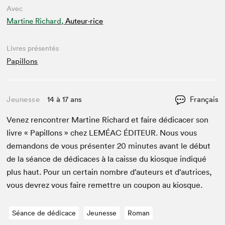
Avec
Martine Richard,
Auteur·rice
Livres présentés
Papillons
Jeunesse
14 à 17 ans
Français
Venez ren­con­tr­er Mar­tine Richard et faire dédi­cac­er son
livre « Papil­lons » chez
LEMÉAC
ÉDI­TEUR
. Nous vous
deman­dons de vous présen­ter
20
min­utes avant le début
de la séance de dédi­caces à la caisse du kiosque indiqué
plus haut. Pour un cer­tain nom­bre d’auteurs et d’autrices,
vous devrez vous faire remet­tre un coupon au kiosque.
Séance de dédicace
Jeunesse
Roman