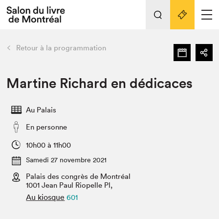
Tout sur l'édition 2022
Nos activités
retour
Retour à la programmation
Actualités
Liens pratiques
Martine Richard en dédicaces
Édition 2022
Au Palais
Vidéos et Balados
En personne
Planifier sa visite
Club de lecture Braindate
10h00 à 11h00
Nous connaître
Samedi 27 novembre 2021
Palais des congrès de Montréal
Projets partenaires 2022
Espace médias
1001 Jean Paul Riopelle Pl,
Au kiosque
601
Espace exposant⋅e⋅s
Archives