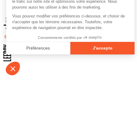
À propos
Contact
Emplois
Devenir bénévo
Espace médias
Vidéos et balad