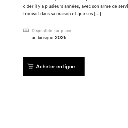
cider il y a plusieurs années, avec son arme de ser­vi
trou­vait dans sa mai­son et que ses […]
Que cherc
Disponible sur place
2025
au kiosque
Acheter en ligne