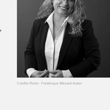
Le Salon dans la ville, espace
organisateur⋅rice
> SLM Pro
s
Crédits Photo - Frédérique Ménard-Aubin