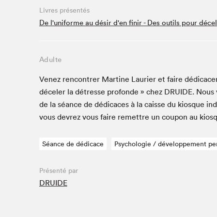
Livres présentés
Studio Radio-Canada
De l'uniforme au désir d'en finir - Des outils pour déc
Matinées scolaires
Les matins Petits bonheurs (0-5 ans)
Espace Lis-moi MTL (12-18 ans)
Adulte
Le grand jeu de lecture à voix haute du Salon
Venez ren­con­tr­er Mar­tine Lau­ri­er et faire dédi­cac­
Espace Montréal-Nord
décel­er la détresse pro­fonde » chez
DRUIDE
. Nous
Tapis rouge des écrivain·e·s
de la séance de dédi­caces à la caisse du kiosque ind
Zone Manga
vous devrez vous faire remet­tre un coupon au kios
La Grande tournée de Bologne (Coin de survie des
illustrateur·rice·s)
Séance de dédicace
Psychologie / développement pe
Espace jeunesse Desjardins
Présenté par
DRUIDE
Archives
SLM 2021