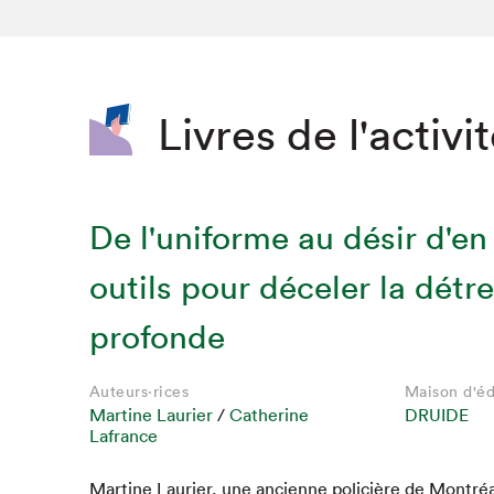
SLM 2020
SLM 2019
SLM 2018
Livres de l'activi
De l'uniforme au désir d'en 
outils pour déceler la détr
profonde
Auteurs·rices
Maison d'éd
Martine Laurier
/
Catherine
DRUIDE
Lafrance
Mar­tine Lau­ri­er, une anci­enne poli­cière de Mon­tréa