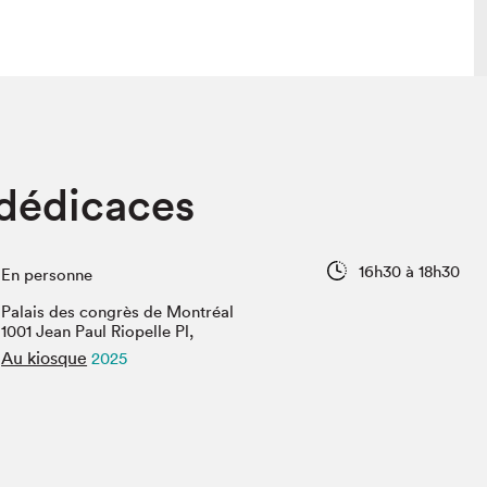
 visite
Nous connaître
 dédicaces
lon
À propos
ée
Mission et valeurs
uverture
Équipe
16h30 à 18h30
En personne
au Salon
Politique de prévention du
harcèlement
Palais des congrès de Montréal
al Traiteur
1001 Jean Paul Riopelle Pl,
Politique d’écoresponsabilité
uestions des
Au kiosque
2025
e⋅s