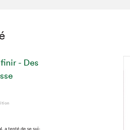
té
finir - Des
esse
ition
l, a ten­té de se sui­