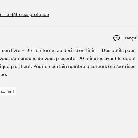
Club de lecture Braindate
eler la détresse profonde
Communication-Jeunesse au Salon
Le Salon dans ta classe
La Maison des libraires
Françai
Liseur Public
er son livre « De l’u­ni­forme au désir d’en finir — Des out­ils pour
Vitrine du Festival littéraire international Metropolis
bleu
 vous deman­dons de vous présen­ter
20
min­utes avant le début
La lecture en cadeau
iqué plus haut. Pour un cer­tain nom­bre d’auteurs et d’autrices,
L'Aparté
que.
SLM PRO
rsonnel