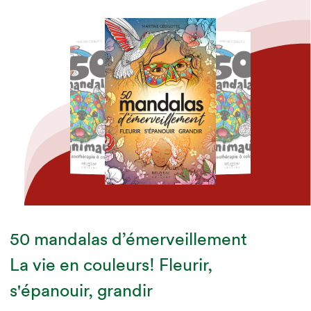
50 mandalas d’émerveillement
La vie en couleurs! Fleurir,
Auteur·rice
Auteur·rice
Auteur·rice
Martine Cédilotte
Martine Cédilotte
Martine Cédilotte
s'épanouir, grandir
Maison d'édition
Maison d'édition
Maison d'édition