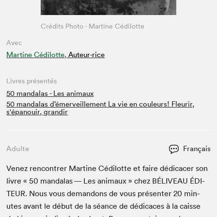
Crédits Photo - Martine Cédilotte
Avec
Martine Cédilotte,
Auteur·rice
Livres présentés
50 mandalas - Les animaux
50 mandalas d’émerveillement La vie en couleurs! Fleurir,
s'épanouir, grandir
Adulte
Français
Venez ren­con­tr­er Mar­tine Cédilotte et faire dédi­cac­er son
livre «
50
man­dalas — Les ani­maux » chez
BÉLIVEAU
ÉDI­
TEUR
. Nous vous deman­dons de vous présen­ter
20
min­
utes avant le début de la séance de dédi­caces à la caisse