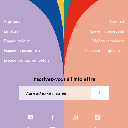
À propos
Contact
Emplois
Devenir bénévole!
Espace médias
Vidéos et balados
Espace exposant·e⋅s
Espace enseignant·e⋅s
Espace professionnel·le⋅s
Inscrivez-vous à l'infolettre