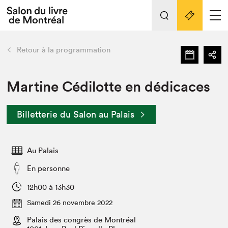
Tout sur l'édition 2022
Nos activités
retour
Retour à la programmation
Actualités
Liens pratiques
Martine Cédilotte en dédicaces
Édition 2022
Billetterie du Salon au Palais
Vidéos et Balados
Planifier sa visite
Au Palais
Club de lecture Braindate
Nous connaître
En personne
Projets partenaires 2022
12h00 à 13h30
Espace médias
Samedi 26 novembre 2022
Espace exposant⋅e⋅s
Archives
Palais des congrès de Montréal