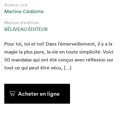
Auteur·rice
Auteur·rice
Auteur·rice
BÉLIVEAU ÉDITEUR
BÉLIVEAU ÉDITEUR
BÉLIVEAU ÉDITEUR
Martine Cédilotte
Martine Cédilotte
Martine Cédilotte
Maison d'édition
Maison d'édition
Maison d'édition
BÉLIVEAU ÉDITEUR
BÉLIVEAU ÉDITEUR
BÉLIVEAU ÉDITEUR
Pour toi, toi et toi! Dans l’émerveillement, il y a la
magie la plus pure, la vie en toute sim­plic­ité. Voici
50
50
50
man­dalas qui ont été conçus avec réflex­ion sur
tout ce qui peut être vécu, […]
au kiosque
au kiosque
au kiosque
Acheter en ligne
Acheter en ligne
Acheter en ligne
Acheter en ligne
Acheter en ligne
Acheter en ligne