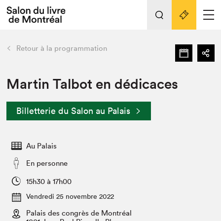
Tout sur l'édition 2022
Nos activités
retour
Retour à la programmation
Actualités
Liens pratiques
Martin Talbot en dédicaces
Édition 2022
Billetterie du Salon au Palais
Vidéos et Balados
Planifier sa visite
Au Palais
Club de lecture Braindate
Nous connaître
En personne
Projets partenaires 2022
15h30 à 17h00
Espace médias
Vendredi 25 novembre 2022
Espace exposant⋅e⋅s
Archives
Palais des congrès de Montréal