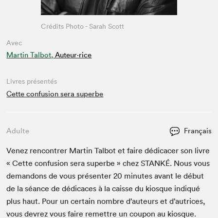
Crédits Photo - Sarah Scott
Avec
Martin Talbot,
Auteur·rice
Livres présentés
Cette confusion sera superbe
Adulte
Français
Venez ren­con­tr­er Mar­tin Tal­bot et faire dédi­cac­er son livre
« Cette con­fu­sion sera superbe » chez
STANKÉ
. Nous vous
deman­dons de vous présen­ter
20
min­utes avant le début
de la séance de dédi­caces à la caisse du kiosque indiqué
plus haut. Pour un cer­tain nom­bre d’auteurs et d’autrices,
vous devrez vous faire remet­tre un coupon au kiosque.