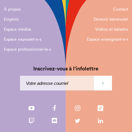
À propos
Contact
Emplois
Devenir bénévole!
Espace médias
Vidéos et balados
Espace exposant·e⋅s
Espace enseignant·e⋅s
Espace professionnel·le⋅s
Inscrivez-vous à l'infolettre