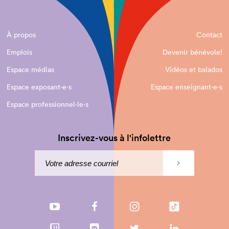
À propos
Contact
Emplois
Devenir bénévole!
Espace médias
Vidéos et balados
Espace exposant·e⋅s
Espace enseignant·e⋅s
Espace professionnel·le⋅s
Inscrivez-vous à l'infolettre