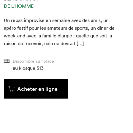
DE L'HOMME
Un repas impro­visé en semaine avec des amis, un
apéro fes­tif pour les ama­teurs de sports, un dîn­er de
week-end avec la famille élargie : quelle que soit la
rai­son de recevoir, cela ne devrait […]
Disponible sur place
au kiosque
313
Acheter en ligne