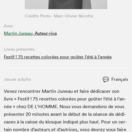
Crédits Photo - Marc-Olivier Bécotte
Avec
Martin Juneau,
Auteur·rice
Livres présentés
Festif ! 75 recettes colorées pour goûter l'été à l'année
Jeune adulte
Français
Venez ren­con­tr­er Mar­tin Juneau et faire dédi­cac­er son
livre « Fes­tif !
75
recettes col­orées pour goûter l’été à l’an­
née » chez
DE
L’HOMME. Nous vous deman­dons de vous
présen­ter
20
min­utes avant le début de la séance de dédi­
caces à la caisse du kiosque indiqué plus haut. Pour un cer­
tain nom­bre d’auteurs et d’autrices, vous devrez vous faire