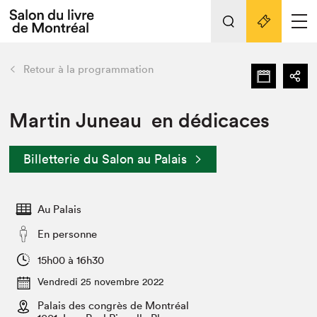
Tout sur l'édition 2022
Nos activités
retour
Retour à la programmation
Actualités
Liens pratiques
Martin Juneau en dédicaces
Édition 2022
Billetterie du Salon au Palais
Vidéos et Balados
Planifier sa visite
Au Palais
Club de lecture Braindate
Nous connaître
En personne
Projets partenaires 2022
15h00 à 16h30
Espace médias
Vendredi 25 novembre 2022
Espace exposant⋅e⋅s
Archives
Palais des congrès de Montréal