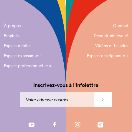
À propos
Contact
Emplois
Devenir bénévole!
Espace médias
Vidéos et balados
Espace exposant·e⋅s
Espace enseignant·e⋅s
Espace professionnel·le⋅s
Inscrivez-vous à l'infolettre