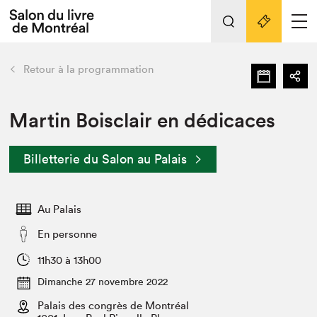
Tout sur l'édition 2022
Nos activités
retour
Retour à la programmation
Actualités
Liens pratiques
Martin Boisclair en dédicaces
Édition 2022
Billetterie du Salon au Palais
Vidéos et Balados
Planifier sa visite
Au Palais
Club de lecture Braindate
Nous connaître
En personne
Projets partenaires 2022
11h30 à 13h00
Espace médias
Dimanche 27 novembre 2022
Espace exposant⋅e⋅s
Archives
Palais des congrès de Montréal