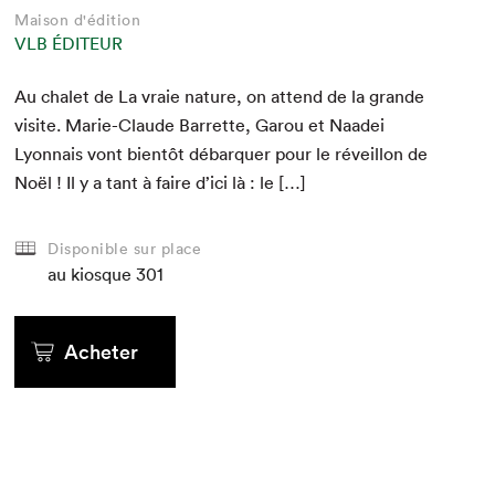
Maison d'édition
VLB ÉDITEUR
Au chalet de La vraie nature, on attend de la grande
vis­ite. Marie-Claude Bar­rette, Garou et Naadei
Lyon­nais vont bien­tôt débar­quer pour le réveil­lon de
Noël ! Il y a tant à faire d’i­ci là : le […]
Disponible sur place
au kiosque
301
Acheter