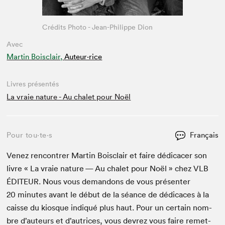
Crédits Photo - Jean-Philippe Dion
Avec
Martin Boisclair,
Auteur·rice
Livres présentés
La vraie nature - Au chalet pour Noël
Pour tou⋅te⋅s
Français
Venez ren­con­tr­er Mar­tin Bois­clair et faire dédi­cac­er son
livre « La vraie nature — Au chalet pour Noël » chez
VLB
ÉDI­TEUR
. Nous vous deman­dons de vous présen­ter
20
min­utes avant le début de la séance de dédi­caces à la
caisse du kiosque indiqué plus haut. Pour un cer­tain nom­
bre d’auteurs et d’autrices, vous devrez vous faire remet­