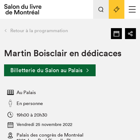
Tout sur l'édition 2022
Nos activités
retour
Retour à la programmation
Actualités
Liens pratiques
Martin Boisclair en dédicaces
Édition 2022
Billetterie du Salon au Palais
Vidéos et Balados
Planifier sa visite
Au Palais
Club de lecture Braindate
Nous connaître
En personne
Projets partenaires 2022
19h00 à 20h30
Espace médias
Vendredi 25 novembre 2022
Espace exposant⋅e⋅s
Archives
Palais des congrès de Montréal