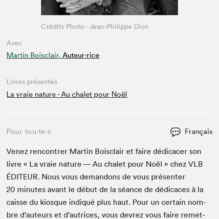
Crédits Photo - Jean-Philippe Dion
Avec
Martin Boisclair,
Auteur·rice
Livres présentés
La vraie nature - Au chalet pour Noël
Pour tou⋅te⋅s
Français
Venez ren­con­tr­er Mar­tin Bois­clair et faire dédi­cac­er son
livre « La vraie nature — Au chalet pour Noël » chez
VLB
ÉDI­TEUR
. Nous vous deman­dons de vous présen­ter
20
min­utes avant le début de la séance de dédi­caces à la
caisse du kiosque indiqué plus haut. Pour un cer­tain nom­
bre d’auteurs et d’autrices, vous devrez vous faire remet­