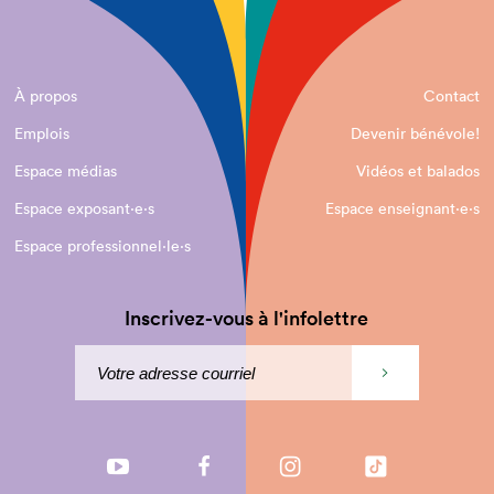
À propos
Contact
Emplois
Devenir bénévole!
Espace médias
Vidéos et balados
Espace exposant·e⋅s
Espace enseignant·e⋅s
Espace professionnel·le⋅s
Inscrivez-vous à l'infolettre