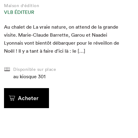
Maison d'édition
VLB ÉDITEUR
Au chalet de La vraie nature, on attend de la grande
vis­ite. Marie-Claude Bar­rette, Garou et Naadei
Lyon­nais vont bien­tôt débar­quer pour le réveil­lon de
Noël ! Il y a tant à faire d’i­ci là : le […]
Disponible sur place
au kiosque
301
Acheter