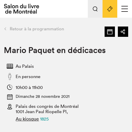
Tout sur l'édition 2022
Nos activités
retour
Retour à la programmation
Actualités
Liens pratiques
Mario Paquet en dédicaces
Édition 2022
Au Palais
Vidéos et Balados
En personne
Planifier sa visite
Club de lecture Braindate
10h00 à 11h00
Nous connaître
Dimanche 28 novembre 2021
Palais des congrès de Montréal
Projets partenaires 2022
Espace médias
1001 Jean Paul Riopelle Pl,
Au kiosque
1825
Espace exposant⋅e⋅s
Archives