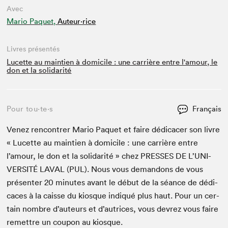
Avec
Mario Paquet,
Auteur·rice
Livres présentés
Lucette au maintien à domicile : une carrière entre l'amour, le
don et la solidarité
Pour tou⋅te⋅s
Français
Venez ren­con­tr­er Mario Paquet et faire dédi­cac­er son livre
« Lucette au main­tien à domi­cile : une car­rière entre
l’amour, le don et la sol­i­dar­ité » chez
PRESS­ES
DE
L’U­NI­
VER­SITÉ
LAVAL
(
PUL
). Nous vous deman­dons de vous
présen­ter
20
min­utes avant le début de la séance de dédi­
caces à la caisse du kiosque indiqué plus haut. Pour un cer­
tain nom­bre d’auteurs et d’autrices, vous devrez vous faire
remet­tre un coupon au kiosque.