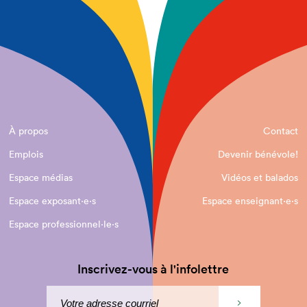
À propos
Contact
Emplois
Devenir bénévole!
Espace médias
Vidéos et balados
Espace exposant·e⋅s
Espace enseignant·e⋅s
Espace professionnel·le⋅s
Inscrivez-vous à l'infolettre