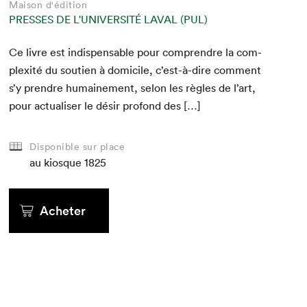
Maison d'édition
PRESSES DE L'UNIVERSITÉ LAVAL (PUL)
Ce livre est indis­pens­able pour com­pren­dre la com­
plex­ité du sou­tien à domi­cile, c’est-à-dire com­ment
s’y pren­dre humaine­ment, selon les règles de l’art,
pour actu­alis­er le désir pro­fond des […]
Disponible sur place
au kiosque
1825
Acheter