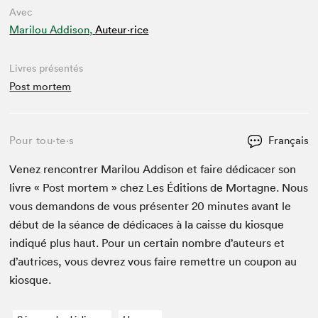
Avec
Marilou Addison,
Auteur·rice
Livres présentés
Post mortem
Pour tou⋅te⋅s
Français
Venez ren­con­tr­er Mar­ilou Addi­son et faire dédi­cac­er son
livre « Post mortem » chez Les Édi­tions de Mortagne. Nous
vous deman­dons de vous présen­ter
20
min­utes avant le
début de la séance de dédi­caces à la caisse du kiosque
indiqué plus haut. Pour un cer­tain nom­bre d’auteurs et
d’autrices, vous devrez vous faire remet­tre un coupon au
kiosque.