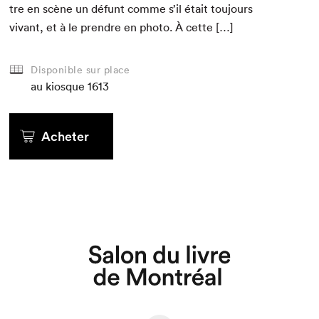
tre en scène un défunt comme s’il était tou­jours
vivant, et à le pren­dre en pho­to. À cette […]
Disponible sur place
au kiosque
1613
Acheter
Que cherchez-vous?