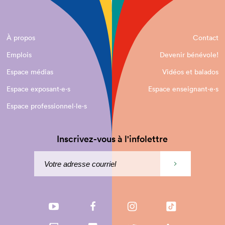
À propos
Contact
Emplois
Devenir bénévole!
Espace médias
Vidéos et balados
Espace exposant·e⋅s
Espace enseignant·e⋅s
Espace professionnel·le⋅s
Inscrivez-vous à l'infolettre