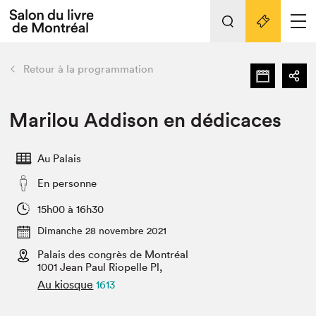
Tout sur l'édition 2022
Nos activités
retour
Retour à la programmation
Actualités
Liens pratiques
Marilou Addison en dédicaces
Édition 2022
Au Palais
Vidéos et Balados
En personne
Planifier sa visite
Club de lecture Braindate
15h00 à 16h30
Nous connaître
Dimanche 28 novembre 2021
Palais des congrès de Montréal
Projets partenaires 2022
Espace médias
1001 Jean Paul Riopelle Pl,
Au kiosque
1613
Espace exposant⋅e⋅s
Archives