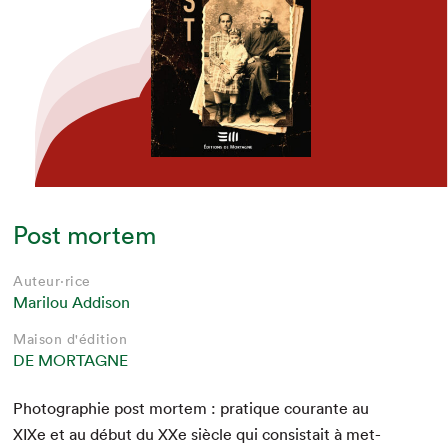
Post mortem
Auteur·rice
Marilou Addison
Maison d'édition
DE MORTAGNE
Pho­togra­phie post mortem : pra­tique courante au
XIXe et au début du XXe siè­cle qui con­sis­tait à met­