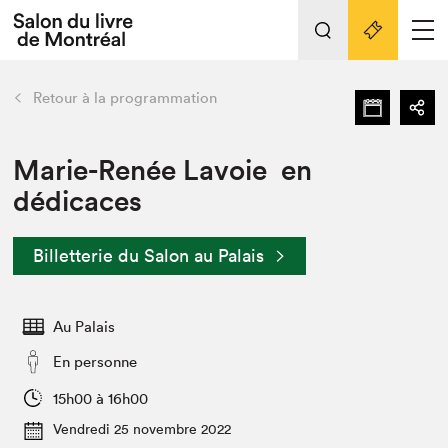
Tout sur l'édition 2022
Nos activités
retour
Retour à la programmation
Actualités
Liens pratiques
Marie-Renée Lavoie en
dédicaces
Édition 2022
Vidéos et Balados
Billetterie du Salon au Palais
Planifier sa visite
Club de lecture Braindate
Nous connaître
Au Palais
Projets partenaires 2022
En personne
Espace médias
15h00 à 16h00
Espace exposant⋅e⋅s
Archives
Vendredi 25 novembre 2022