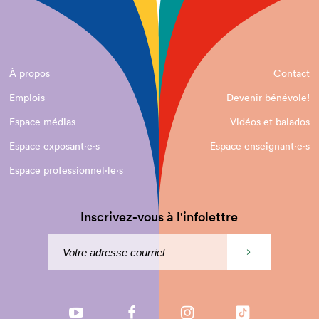
À propos
Contact
Emplois
Devenir bénévole!
Espace médias
Vidéos et balados
Espace exposant·e⋅s
Espace enseignant·e⋅s
Espace professionnel·le⋅s
Inscrivez-vous à l'infolettre