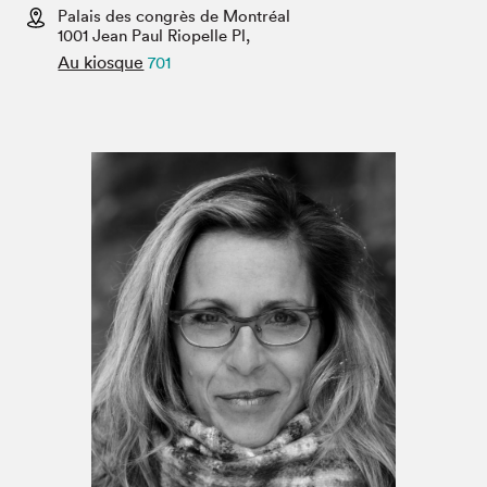
Espace enseignant·e·s
Palais des congrès de Montréal
1001 Jean Paul Riopelle Pl,
Espace pro
Au kiosque
701