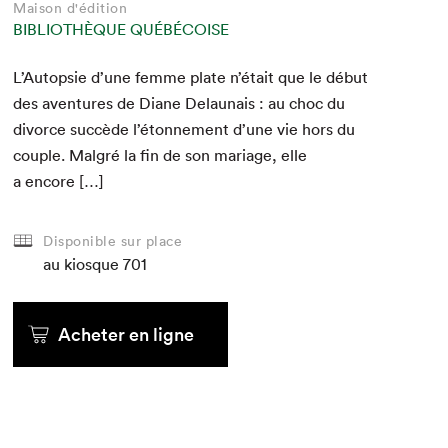
Maison d'édition
BIBLIOTHÈQUE QUÉBÉCOISE
L’Autopsie d’une femme plate n’était que le début
des aven­tures de Diane Delau­nais : au choc du
divorce suc­cède l’étonnement d’une vie hors du
cou­ple. Mal­gré la fin de son mariage, elle
a encore […]
Disponible sur place
au kiosque
701
Acheter en ligne