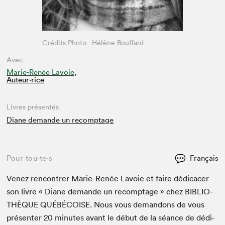
Crédits Photo - Hélène Bouffard
Avec
Marie-Renée Lavoie,
Auteur·rice
Livres présentés
Diane demande un recomptage
Pour tou⋅te⋅s
Français
Venez ren­con­tr­er Marie-Renée Lavoie et faire dédi­cac­er
son livre « Diane demande un recomp­tage » chez
BIB­LIO­
THÈQUE
QUÉBÉ­COISE
. Nous vous deman­dons de vous
présen­ter
20
min­utes avant le début de la séance de dédi­