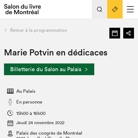
Tout sur l'édition 2022
Nos activités
retour
Retour à la programmation
Actualités
Liens pratiques
Marie Potvin en dédicaces
Édition 2022
Billetterie du Salon au Palais
Vidéos et Balados
Planifier sa visite
Au Palais
Club de lecture Braindate
Nous connaître
En personne
Projets partenaires 2022
15h00 à 16h00
Espace médias
Jeudi 24 novembre 2022
Espace exposant⋅e⋅s
Archives
Palais des congrès de Montréal