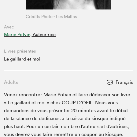
Crédits Photo - Les Malins
Avec
Marie Potvin,
Auteur·rice
Livres présentés
Le gaillard et moi
Adulte
Français
Venez ren­con­tr­er Marie Potvin et faire dédi­cac­er son livre
« Le gail­lard et moi » chez
COUP
D’
OEIL
. Nous vous
deman­dons de vous présen­ter
20
min­utes avant le début
de la séance de dédi­caces à la caisse du kiosque indiqué
plus haut. Pour un cer­tain nom­bre d’auteurs et d’autrices,
vous devrez vous faire remet­tre un coupon au kiosque.