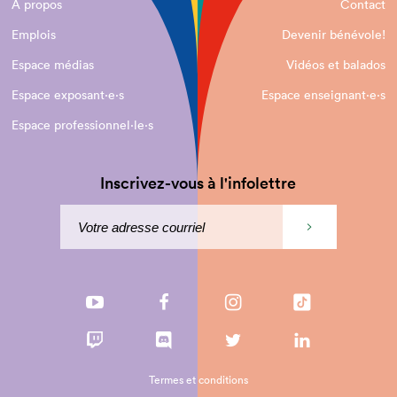
À propos
Contact
Emplois
Devenir bénévole!
Espace médias
Vidéos et balados
Espace exposant·e⋅s
Espace enseignant·e⋅s
Espace professionnel·le⋅s
Inscrivez-vous à l'infolettre
Termes et conditions