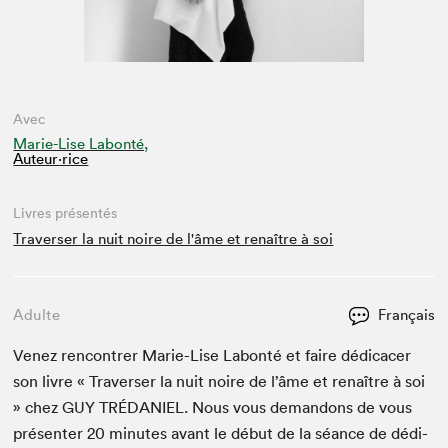
Avec
Marie-Lise Labonté,
Auteur·rice
Livres présentés
Traverser la nuit noire de l'âme et renaître à soi
Adulte
Français
Venez ren­con­tr­er Marie-Lise Labon­té et faire dédi­cac­er
son livre « Tra­vers­er la nuit noire de l’âme et renaître à soi
» chez
GUY
TRÉ­DANIEL
. Nous vous deman­dons de vous
présen­ter
20
min­utes avant le début de la séance de dédi­