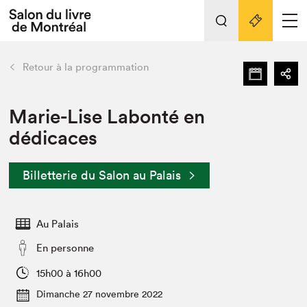
Tout sur l'édition 2022
Nos activités
retour
Retour à la programmation
Actualités
Liens pratiques
Marie-Lise Labonté en
dédicaces
Édition 2022
Vidéos et Balados
Billetterie du Salon au Palais
Planifier sa visite
Club de lecture Braindate
Nous connaître
Au Palais
Projets partenaires 2022
En personne
Espace médias
15h00 à 16h00
Espace exposant⋅e⋅s
Archives
Dimanche 27 novembre 2022