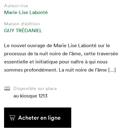
Auteur·rice
Marie-Lise Labonté
Maison d'édition
GUY TRÉDANIEL
Le nou­v­el ouvrage de Marie Lise Labon­té sur le
proces­sus de la nuit noire de l’âme, cette tra­ver­sée
essen­tielle et ini­ti­a­tique pour naître à qui nous
sommes pro­fondé­ment. La nuit noire de l’âme […]
Disponible sur place
au kiosque
1213
Acheter en ligne