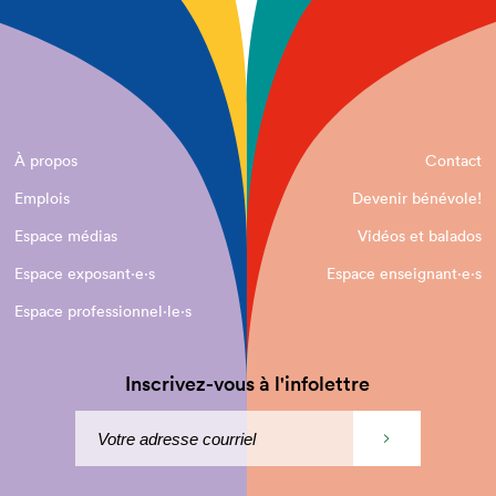
À propos
Contact
Emplois
Devenir bénévole!
Espace médias
Vidéos et balados
Espace exposant·e⋅s
Espace enseignant·e⋅s
Espace professionnel·le⋅s
Inscrivez-vous à l'infolettre