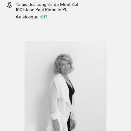
Espace enseignant·e·s
Palais des congrès de Montréal
1001 Jean Paul Riopelle Pl,
Espace pro
Au kiosque
1213