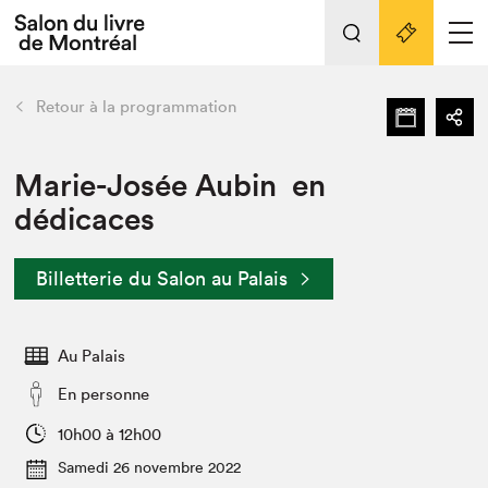
Tout sur l'édition 2022
Nos activités
retour
Retour à la programmation
Actualités
Liens pratiques
Marie-Josée Aubin en
dédicaces
Édition 2022
Vidéos et Balados
Billetterie du Salon au Palais
Planifier sa visite
Club de lecture Braindate
Nous connaître
Au Palais
Projets partenaires 2022
En personne
Espace médias
10h00 à 12h00
Espace exposant⋅e⋅s
Archives
Samedi 26 novembre 2022