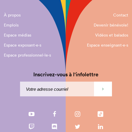
À propos
Contact
Emplois
Devenir bénévole!
Espace médias
Vidéos et balados
Espace exposant·e⋅s
Espace enseignant·e⋅s
Espace professionnel·le⋅s
Inscrivez-vous à l'infolettre