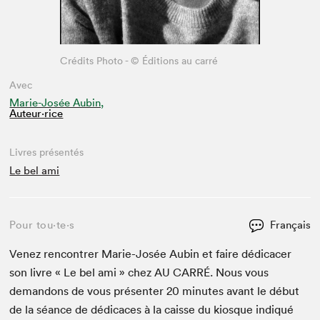
Crédits Photo - © Éditions au carré
Avec
Marie-Josée Aubin,
Auteur·rice
Livres présentés
Le bel ami
Pour tou⋅te⋅s
Français
Venez ren­con­tr­er Marie-Josée Aubin et faire dédi­cac­er
son livre « Le bel ami » chez
AU
CAR­RÉ
. Nous vous
deman­dons de vous présen­ter
20
min­utes avant le début
de la séance de dédi­caces à la caisse du kiosque indiqué