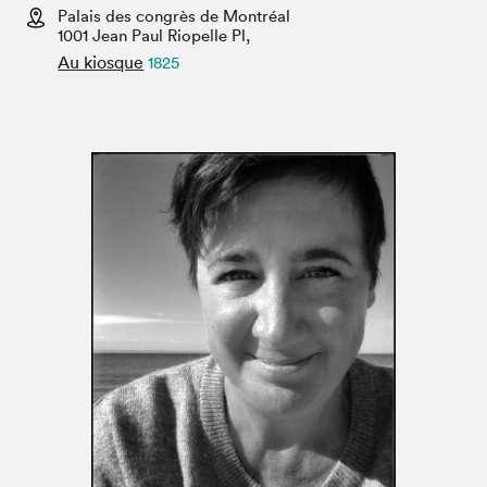
Espace enseignant·e·s
Palais des congrès de Montréal
1001 Jean Paul Riopelle Pl,
Espace pro
Au kiosque
1825