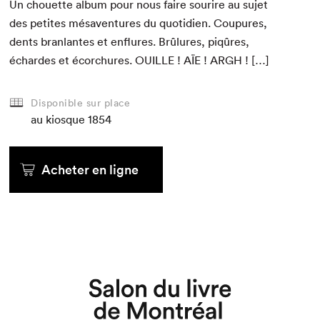
Un chou­ette album pour nous faire sourire au sujet
des petites mésaven­tures du quo­ti­di­en. Coupures,
dents bran­lantes et enflures. Brûlures, piqûres,
échard­es et écorchures.
OUILLE
!
AÏE
!
ARGH
! […]
Disponible sur place
au kiosque
1854
Acheter en ligne
Que cherchez-vous?