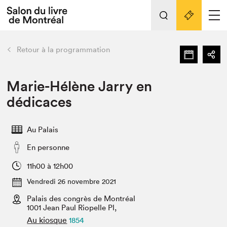
Tout sur l'édition 2022
Nos activités
retour
Retour à la programmation
Actualités
Liens pratiques
Marie-Hélène Jarry en
dédicaces
Édition 2022
Vidéos et Balados
Au Palais
Planifier sa visite
En personne
Club de lecture Braindate
Nous connaître
11h00 à 12h00
Vendredi 26 novembre 2021
Projets partenaires 2022
Espace médias
Palais des congrès de Montréal
1001 Jean Paul Riopelle Pl,
Espace exposant⋅e⋅s
Archives
Au kiosque
1854