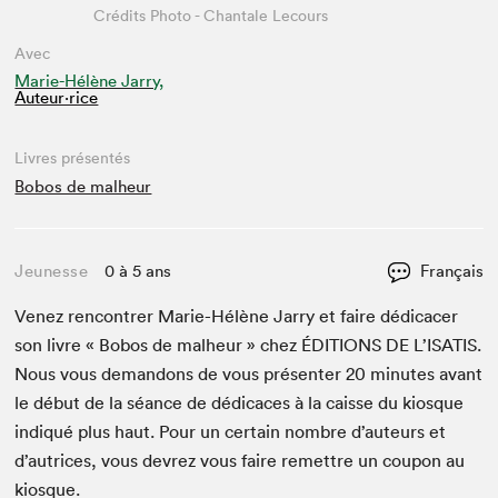
Crédits Photo - Chantale Lecours
Avec
Marie-Hélène Jarry,
Auteur·rice
Livres présentés
Bobos de malheur
Jeunesse
0 à 5 ans
Français
Venez ren­con­tr­er Marie-Hélène Jar­ry et faire dédi­cac­er
son livre « Bobos de mal­heur » chez
ÉDI­TIONS
DE
L’ISATIS.
Nous vous deman­dons de vous présen­ter
20
min­utes avant
le début de la séance de dédi­caces à la caisse du kiosque
indiqué plus haut. Pour un cer­tain nom­bre d’auteurs et
d’autrices, vous devrez vous faire remet­tre un coupon au
kiosque.