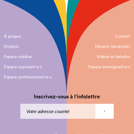
À propos
Contact
Emplois
Devenir bénévole!
Espace médias
Vidéos et balados
Espace exposant·e⋅s
Espace enseignant·e⋅s
Espace professionnel·le⋅s
Inscrivez-vous à l'infolettre