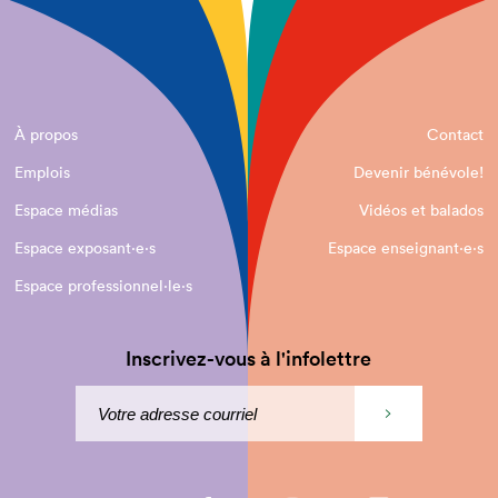
À propos
Contact
Emplois
Devenir bénévole!
Espace médias
Vidéos et balados
Espace exposant·e⋅s
Espace enseignant·e⋅s
Espace professionnel·le⋅s
Inscrivez-vous à l'infolettre