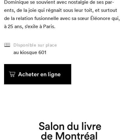
Dominique se sou­vient avec nos­tal­gie de ses par­
ents, de la joie qui rég­nait sous leur toit, et surtout
de la rela­tion fusion­nelle avec sa sœur Éléonore qui,
à
25
ans, s’exile à Paris.
Disponible sur place
au kiosque
601
Acheter en ligne
Que cherchez-vous?