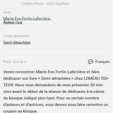
Crédits Photo - Julie Gauthier
Avec
Marie-Eve Fortin-Laferrière,
Auteur·rice
Livres présentés
Semi-détachées
Pour tou⋅te⋅s
Français
Venez ren­con­tr­er Marie-Eve Fortin-Lafer­rière et faire
dédi­cac­er son livre « Semi-détachées » chez
LEMÉAC
ÉDI­
TEUR
. Nous vous deman­dons de vous présen­ter
20
min­
utes avant le début de la séance de dédi­caces à la caisse
du kiosque indiqué plus haut. Pour un cer­tain nom­bre
d’auteurs et d’autrices, vous devrez vous faire remet­tre un
coupon au kiosque.