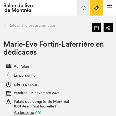
Tout sur l'édition 2022
Nos activités
retour
Retour à la programmation
Actualités
Liens pratiques
Marie-Eve Fortin-Laferrière en
dédicaces
Édition 2022
Vidéos et Balados
Au Palais
Planifier sa visite
En personne
Club de lecture Braindate
Nous connaître
13h00 à 14h00
Vendredi 26 novembre 2021
Projets partenaires 2022
Espace médias
Palais des congrès de Montréal
1001 Jean Paul Riopelle Pl,
Espace exposant⋅e⋅s
Archives
Au kiosque
601