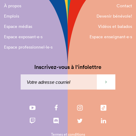
À propos
Contact
Emplois
Devenir bénévole!
Espace médias
Vidéos et balados
Espace exposant·e⋅s
Espace enseignant·e⋅s
Espace professionnel·le⋅s
Inscrivez-vous à l'infolettre
Termes et conditions