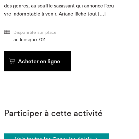
des gen­res, au souf­fle sai­sis­sant qui annonce l’œu­
vre indompt­able à venir. Ari­ane lâche tout […]
Disponible sur place
au kiosque
701
Acheter en ligne
Participer à cette activité