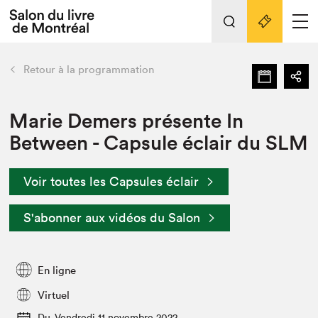
Tout sur l'édition 2022
Nos activités
retour
Retour à la programmation
Actualités
Liens pratiques
Marie Demers présente In
Between - Capsule éclair du SLM
Édition 2022
Vidéos et Balados
Voir toutes les Capsules éclair
Planifier sa visite
Club de lecture Braindate
S'abonner aux vidéos du Salon
Nous connaître
Projets partenaires 2022
Espace médias
En ligne
Espace exposant⋅e⋅s
Archives
Virtuel
Du
Vendredi 11 novembre 2022