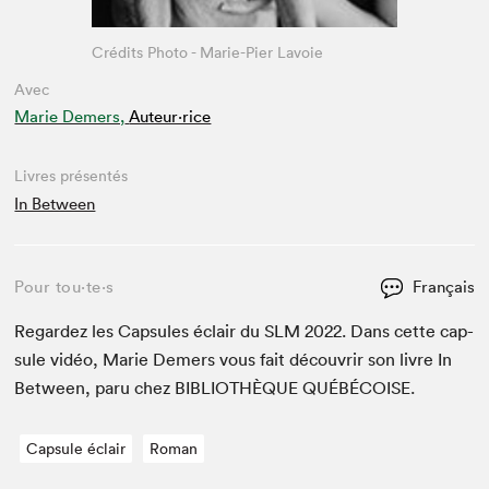
Crédits Photo - Marie-Pier Lavoie
Avec
Marie Demers,
Auteur·rice
Livres présentés
In Between
Pour tou⋅te⋅s
Français
Regardez les Cap­sules éclair du
SLM
2022
. Dans cette cap­
sule vidéo, Marie Demers vous fait décou­vrir son livre In
Between, paru chez
BIB­LIO­THÈQUE
QUÉBÉCOISE
.
Capsule éclair
Roman