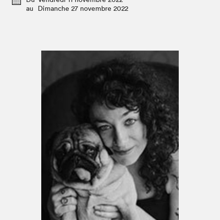
Espace enseignant·e·s
au
Dimanche 27 novembre 2022
Espace pro