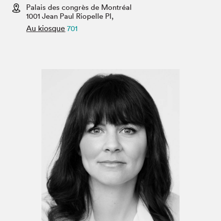
Espace enseignant·e·s
Palais des congrès de Montréal
1001 Jean Paul Riopelle Pl,
Espace pro
Au kiosque
701