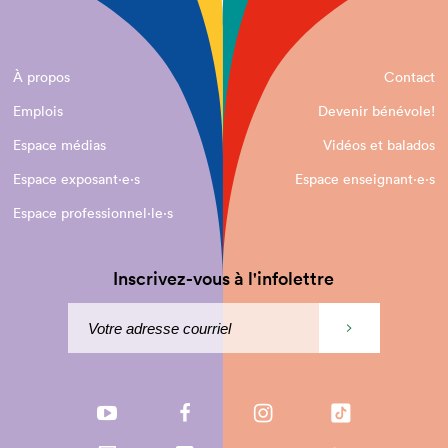
À propos
Contact
Emplois
Devenir bénévole!
Espace médias
Vidéos et balados
Espace exposant·e⋅s
Espace enseignant·e⋅s
Espace professionnel·le⋅s
Inscrivez-vous à l'infolettre