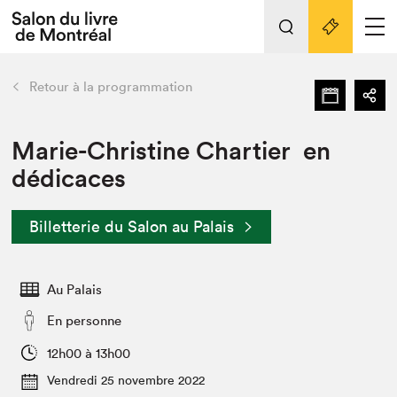
Tout sur l'édition 2022
Nos activités
retour
Retour à la programmation
Actualités
Liens pratiques
Marie-Christine Chartier en
dédicaces
Édition 2022
Vidéos et Balados
Billetterie du Salon au Palais
Planifier sa visite
Club de lecture Braindate
Nous connaître
Au Palais
Projets partenaires 2022
En personne
Espace médias
12h00 à 13h00
Espace exposant⋅e⋅s
Archives
Vendredi 25 novembre 2022