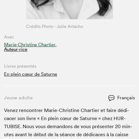
Crédits Photo - Julie Artacho
Avec
Marie-Christine Chartier,
Auteur·rice
Livres présentés
En plein cœur de Saturne
Jeune adulte
Français
Venez ren­con­tr­er Marie-Chris­tine Charti­er et faire dédi­
cac­er son livre « En plein cœur de Sat­urne » chez
HUR­
TUBISE
. Nous vous deman­dons de vous présen­ter
20
min­
utes avant le début de la séance de dédi­caces à la caisse