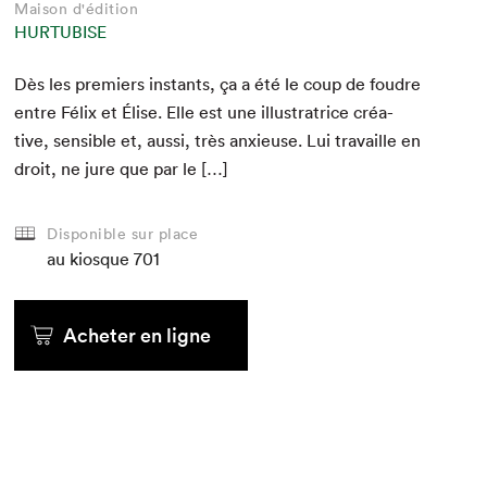
Maison d'édition
HURTUBISE
Dès les pre­miers instants, ça a été le coup de foudre
entre Félix et Élise. Elle est une illus­tra­trice créa­
tive, sen­si­ble et, aus­si, très anx­ieuse. Lui tra­vaille en
droit, ne jure que par le […]
Disponible sur place
au kiosque
701
Acheter en ligne