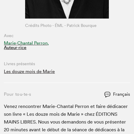
Crédits Photo - ÉML - Patrick Bourque
Avec
Marie-Chantal Perron,
Auteur·rice
Livres présentés
Les douze mois de Marie
Pour tou⋅te⋅s
Français
Venez ren­con­tr­er Marie-Chan­tal Per­ron et faire dédi­cac­er
son livre « Les douze mois de Marie » chez
ÉDI­TIONS
MAINS
LIBRES
. Nous vous deman­dons de vous présen­ter
20
min­utes avant le début de la séance de dédi­caces à la