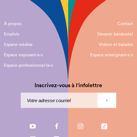
À propos
Contact
Emplois
Devenir bénévole!
Espace médias
Vidéos et balados
Espace exposant·e⋅s
Espace enseignant·e⋅s
Espace professionnel·le⋅s
Inscrivez-vous à l'infolettre