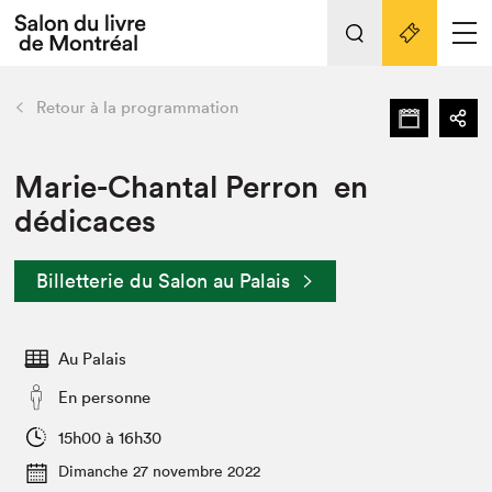
Tout sur l'édition 2022
Nos activités
retour
Retour à la programmation
Actualités
Liens pratiques
Marie-Chantal Perron en
dédicaces
Édition 2022
Vidéos et Balados
Billetterie du Salon au Palais
Planifier sa visite
Club de lecture Braindate
Nous connaître
Au Palais
Projets partenaires 2022
En personne
Espace médias
15h00 à 16h30
Espace exposant⋅e⋅s
Archives
Dimanche 27 novembre 2022