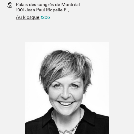
Espace enseignant·e·s
Palais des congrès de Montréal
1001 Jean Paul Riopelle Pl,
Espace pro
Au kiosque
1206