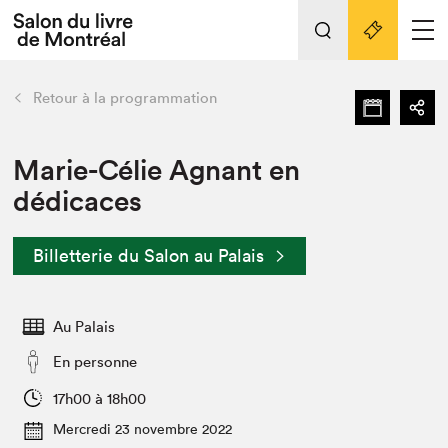
Tout sur l'édition 2022
Nos activités
retour
Retour à la programmation
Actualités
Liens pratiques
Marie-Célie Agnant en
dédicaces
Édition 2022
Vidéos et Balados
Billetterie du Salon au Palais
Planifier sa visite
Club de lecture Braindate
Nous connaître
Au Palais
Projets partenaires 2022
En personne
Espace médias
17h00 à 18h00
Espace exposant⋅e⋅s
Archives
Mercredi 23 novembre 2022