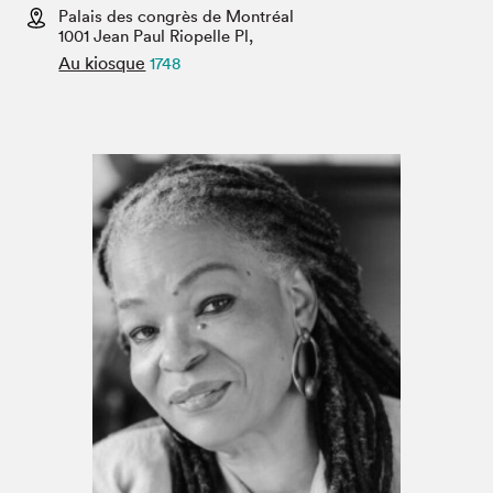
Espace enseignant·e·s
Palais des congrès de Montréal
1001 Jean Paul Riopelle Pl,
Espace pro
Au kiosque
1748