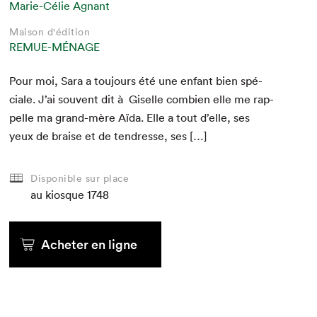
Marie-Célie Agnant
Maison d'édition
REMUE-MÉNAGE
Pour moi, Sara a tou­jours été une enfant bien spé­
ciale. J’ai sou­vent dit à Giselle com­bi­en elle me rap­
pelle ma grand-mère Aïda. Elle a tout d’elle, ses
yeux de braise et de ten­dresse, ses […]
Disponible sur place
au kiosque
1748
Acheter en ligne