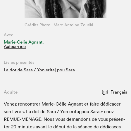
Crédits Photo - Marc-Antoine Zouéki
Avec
Marie-Célie Agnant,
Auteur·rice
Livres présentés
La dot de Sara / Yon eritaj pou Sara
Adulte
Français
Venez ren­con­tr­er Marie-Célie Agnant et faire dédi­cac­er
son livre « La dot de Sara / Yon eri­taj pou Sara » chez
REMUE-MÉNAGE
. Nous vous deman­dons de vous présen­
ter
20
min­utes avant le début de la séance de dédi­caces