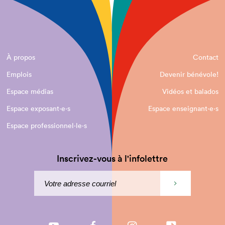
À propos
Contact
Emplois
Devenir bénévole!
Espace médias
Vidéos et balados
Espace exposant·e⋅s
Espace enseignant·e⋅s
Espace professionnel·le⋅s
Inscrivez-vous à l'infolettre