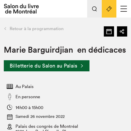
Tout sur l'édition 2022
Nos activités
retour
Retour à la programmation
Actualités
Liens pratiques
Marie Barguirdjian en dédicaces
Édition 2022
Billetterie du Salon au Palais
Vidéos et Balados
Planifier sa visite
Au Palais
Club de lecture Braindate
Nous connaître
En personne
Projets partenaires 2022
14h00 à 15h00
Espace médias
Samedi 26 novembre 2022
Espace exposant⋅e⋅s
Archives
Palais des congrès de Montréal