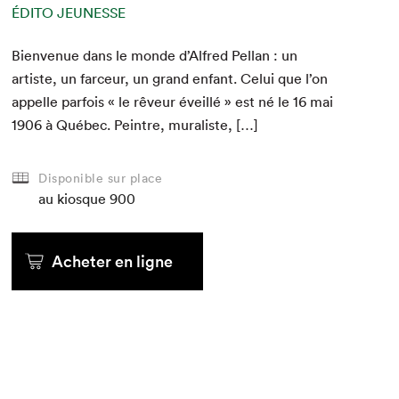
ÉDITO JEUNESSE
Bien­v­enue dans le monde d’Alfred Pel­lan : un
artiste, un farceur, un grand enfant. Celui que l’on
appelle par­fois « le rêveur éveil­lé » est né le
16
mai
1906
à Québec. Pein­tre, muraliste, […]
Disponible sur place
au kiosque
900
Acheter en ligne