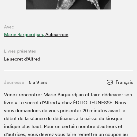
Avec
Marie Barguirdjian,
Auteur·rice
Livres présentés
Le secret d'Alfred
Jeunesse
6 à 9 ans
Français
Venez ren­con­tr­er Marie Bar­guird­jian et faire dédi­cac­er son
livre « Le secret d’Al­fred » chez
ÉDI­TO
JEUNESSE
. Nous
vous deman­dons de vous présen­ter
20
min­utes avant le
début de la séance de dédi­caces à la caisse du kiosque
indiqué plus haut. Pour un cer­tain nom­bre d’auteurs et
d’autrices, vous devrez vous faire remet­tre un coupon au