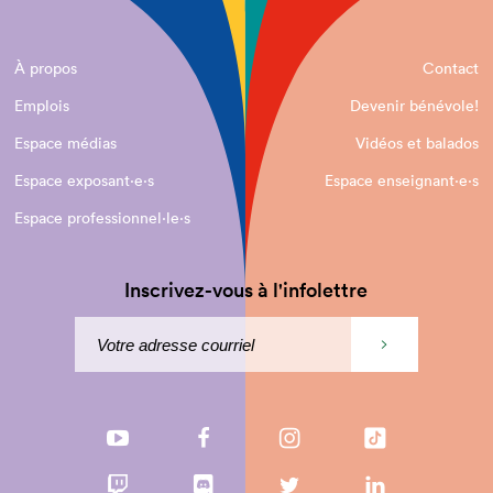
À propos
Contact
Emplois
Devenir bénévole!
Espace médias
Vidéos et balados
Espace exposant·e⋅s
Espace enseignant·e⋅s
Espace professionnel·le⋅s
Inscrivez-vous à l'infolettre