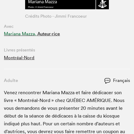
Crédits Photo - Jimmi Francoeur
Avec
Mariana Mazza,
Auteur·rice
Livres présentés
Montréal-Nord
Adulte
Français
Venez ren­con­tr­er Mar­i­ana Maz­za et faire dédi­cac­er son
livre « Mon­tréal-Nord » chez
QUÉBEC
AMÉRIQUE
. Nous
vous deman­dons de vous présen­ter
20
min­utes avant le
début de la séance de dédi­caces à la caisse du kiosque
indiqué plus haut. Pour un cer­tain nom­bre d’auteurs et
d’autrices, vous devrez vous faire remet­tre un coupon au