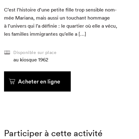
C’est l’histoire d’une petite fille trop sen­si­ble nom­
mée Mar­i­ana, mais aus­si un touchant hom­mage
à l’univers qui l’a définie : le quarti­er où elle a vécu,
les familles immi­grantes qu’elle a […]
Disponible sur place
au kiosque
1962
Acheter en ligne
Participer à cette activité