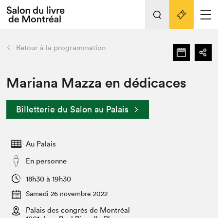
Tout sur l'édition 2022
Nos activités
retour
Retour à la programmation
Actualités
Liens pratiques
Mariana Mazza en dédicaces
Édition 2022
Billetterie du Salon au Palais
Vidéos et Balados
Planifier sa visite
Au Palais
Club de lecture Braindate
Nous connaître
En personne
Projets partenaires 2022
18h30 à 19h30
Espace médias
Samedi 26 novembre 2022
Espace exposant⋅e⋅s
Archives
Palais des congrès de Montréal