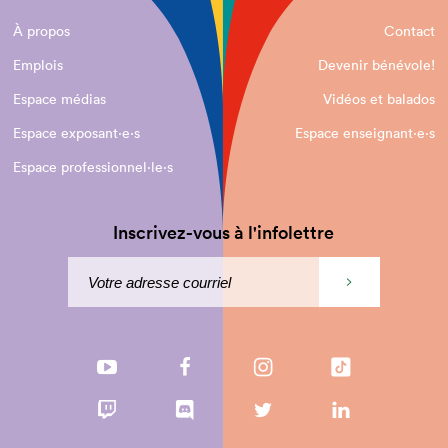
À propos
Contact
Emplois
Devenir bénévole!
Espace médias
Vidéos et balados
Espace exposant·e⋅s
Espace enseignant·e⋅s
Espace professionnel·le⋅s
Inscrivez-vous à l'infolettre