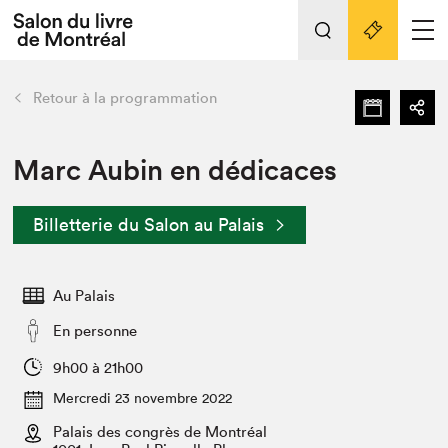
Tout sur l'édition 2022
Nos activités
retour
Retour à la programmation
Actualités
Liens pratiques
Marc Aubin en dédicaces
Édition 2022
Billetterie du Salon au Palais
Vidéos et Balados
Planifier sa visite
Au Palais
Club de lecture Braindate
Nous connaître
En personne
Projets partenaires 2022
9h00 à 21h00
Espace médias
Mercredi 23 novembre 2022
Espace exposant⋅e⋅s
Archives
Palais des congrès de Montréal