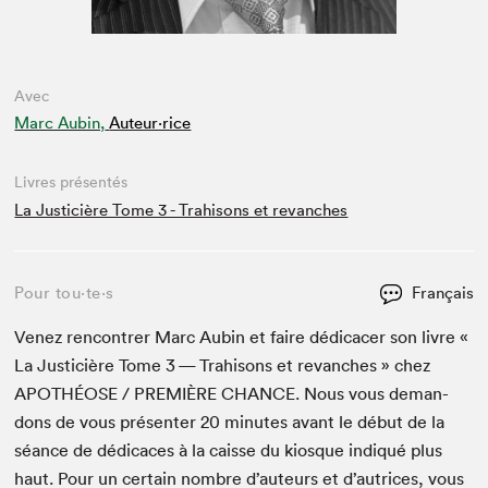
Avec
Marc Aubin,
Auteur·rice
Livres présentés
La Justicière Tome 3 - Trahisons et revanches
Pour tou⋅te⋅s
Français
Venez ren­con­tr­er Marc Aubin et faire dédi­cac­er son livre «
La Jus­ti­cière Tome
3
— Trahisons et revanch­es » chez
APOTHÉOSE
/
PRE­MIÈRE
CHANCE
. Nous vous deman­
dons de vous présen­ter
20
min­utes avant le début de la
séance de dédi­caces à la caisse du kiosque indiqué plus
haut. Pour un cer­tain nom­bre d’auteurs et d’autrices, vous