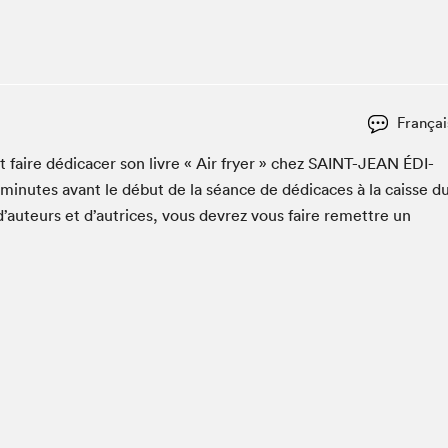
Club de lecture Braindate
Communication-Jeunesse au Salon
Le Salon dans ta classe
La Maison des libraires
Françai
Liseur Public
faire dédi­cac­er son livre « Air fry­er » chez
SAINT-JEAN
ÉDI­
Vitrine du Festival littéraire international Metropolis
bleu
min­utes avant le début de la séance de dédi­caces à la caisse d
La lecture en cadeau
d’auteurs et d’autrices, vous devrez vous faire remet­tre un
L'Aparté
SLM PRO