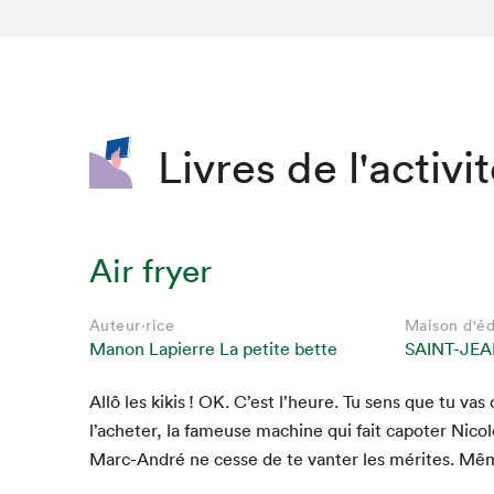
SLM 2020
SLM 2019
SLM 2018
Livres de l'activi
Air fryer
Auteur·rice
Maison d'éd
Manon Lapierre La petite bette
SAINT-JEA
Allô les kikis !
OK
. C’est l’heure. Tu sens que tu vas 
l’acheter, la fameuse machine qui fait capot­er Nicole
Marc-André ne cesse de te van­ter les mérites. Mê