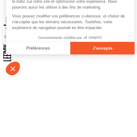
À propos
Contact
Emplois
Devenir bénévo
Espace médias
Vidéos et balad