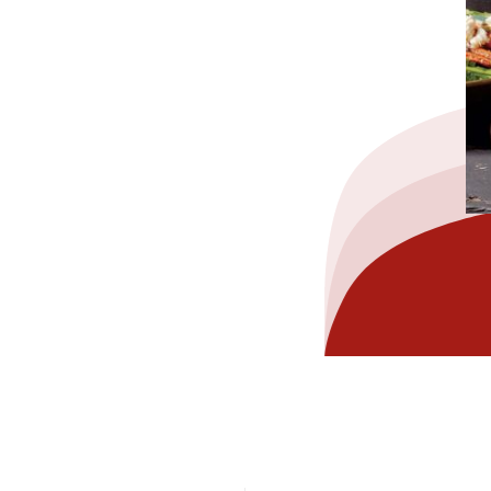
hez-vous?