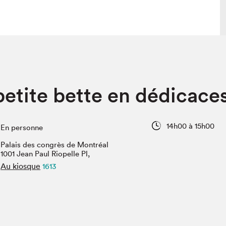
 visite
Nous connaître
etite bette en dédicace
lon
À propos
ée
Mission et valeurs
uverture
Équipe
14h00 à 15h00
En personne
au Salon
Politique de prévention du
harcèlement
Palais des congrès de Montréal
al Traiteur
1001 Jean Paul Riopelle Pl,
Politique d’écoresponsabilité
uestions des
Au kiosque
1613
e⋅s