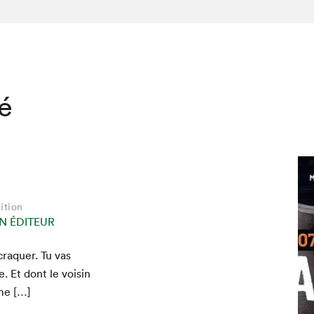
té
ition
N ÉDITEUR
cra­quer. Tu vas
. Et dont le voisin
me […]