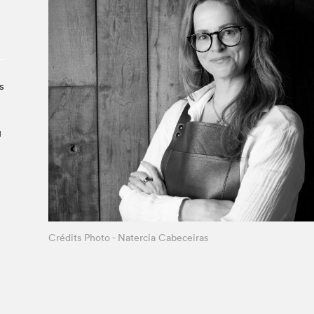
Le Salon dans la ville, espace
organisateur⋅rice
> SLM Pro
s
u
Crédits Photo - Natercia Cabeceiras